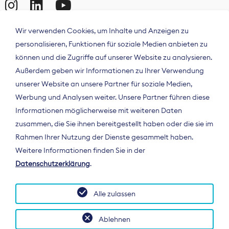
Wir verwenden Cookies, um Inhalte und Anzeigen zu
personalisieren, Funktionen für soziale Medien anbieten zu
können und die Zugriffe auf unserer Website zu analysieren.
Außerdem geben wir Informationen zu Ihrer Verwendung
unserer Website an unsere Partner für soziale Medien,
Werbung und Analysen weiter. Unsere Partner führen diese
Informationen möglicherweise mit weiteren Daten
ÜBER UNS
zusammen, die Sie ihnen bereitgestellt haben oder die sie im
Der Bundesverband Digitalpublisher und
Rahmen Ihrer Nutzung der Dienste gesammelt haben.
Zeitungsverleger (BDZV) vertritt als
Weitere Informationen finden Sie in der
Spitzenorganisation die Interessen der
Datenschutzerklärung
.
Zeitungsverlage und digitalen Publisher in
Deutschland und auf EU-Ebene.
Alle zulassen
Ablehnen