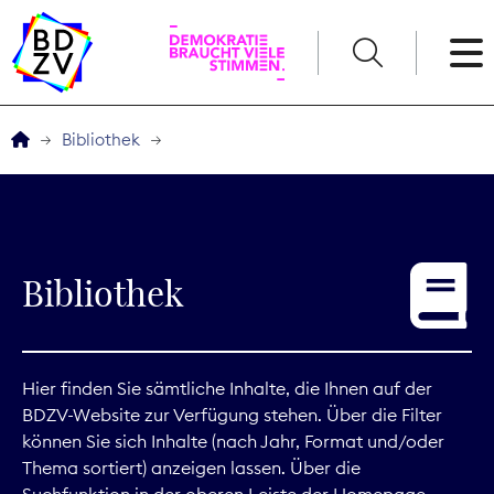
English
Bibliothek
Der BDZV
Veranstaltungen
Bibliothek
Service
THEMEN
Hier finden Sie sämtliche Inhalte, die Ihnen auf der
BDZV-Website zur Verfügung stehen. Über die Filter
Digitales
können Sie sich Inhalte (nach Jahr, Format und/oder
Thema sortiert) anzeigen lassen. Über die
Kommunikation
Suchfunktion in der oberen Leiste der Homepage