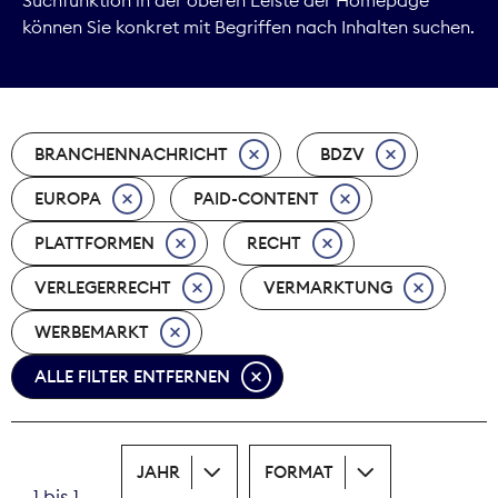
können Sie konkret mit Begriffen nach Inhalten suchen.
Marktdaten
Medienpolitik
BRANCHENNACHRICHT
BDZV
Nachhaltigkeit
EUROPA
PAID-CONTENT
Nachwuchs
PLATTFORMEN
RECHT
Nova Award
VERLEGERRECHT
VERMARKTUNG
Pressefreiheit
WERBEMARKT
ALLE FILTER ENTFERNEN
Print
Recht
JAHR
FORMAT
Tarifpolitik
1 bis 1