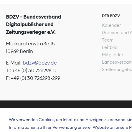
DER BDZV
BDZV - Bundesverband
Digitalpublisher und
Kalender
Zeitungsverleger e.V.
Gremien und 
Team
Markgrafenstraße 15
Leitbild
10969 Berlin
Mitglieder
Landesverbän
E-Mail:
bdzv@bdzv.de
Stellenangeb
T.: +49 (0) 30 726298-0
F: +49 (0) 30 726298-299
ÜBER UNS
Wir verwenden Cookies, um Inhalte und Anzeigen zu personalisier
Der Bundesve
Informationen zu Ihrer Verwendung unserer Website an unsere Par
Spitzenorgan