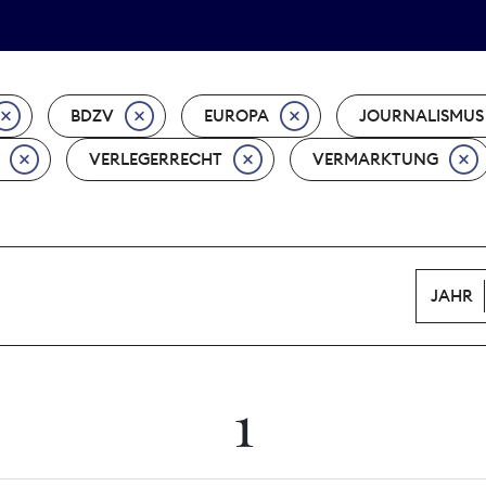
Tarifpolitik
Wächterpreis
BDZV
EUROPA
JOURNALISMUS
VERLEGERRECHT
VERMARKTUNG
JAHR
1