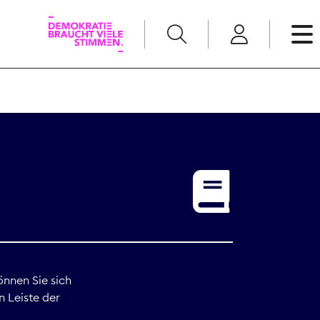
English
Kommunikation
Medienpolitik
t
Nachwuchs
Pressefreiheit
önnen Sie sich
n Leiste der
Recht