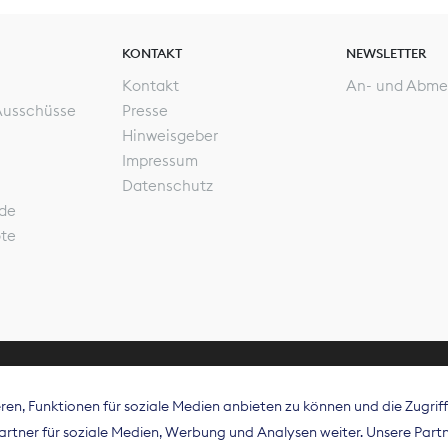
KONTAKT
NEWSLETTER
Kontakt
An- und Abme
Ausschüsse
Presse
Hinweisgeber
Impressum
Datenschutz
de
ote
en, Funktionen für soziale Medien anbieten zu können und die Zugri
rband Digitalpublisher und Zeitungsverleger (BDZV) vert
tner für soziale Medien, Werbung und Analysen weiter. Unsere Partne
isation die Interessen der Zeitungsverlage und digitalen