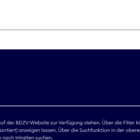
THEMEN
Digitales
Marktdaten
Nachhaltigkei
Nova Award
land
 auf der BDZV-Website zur Verfügung stehen. Über die Filter k
ortiert) anzeigen lassen. Über die Suchfunktion in der obere
Print
 nach Inhalten suchen.