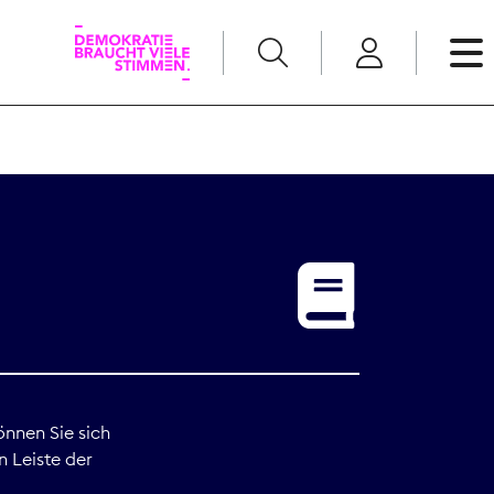
English
Kommunikation
Medienpolitik
t
Nachwuchs
Pressefreiheit
önnen Sie sich
n Leiste der
Recht