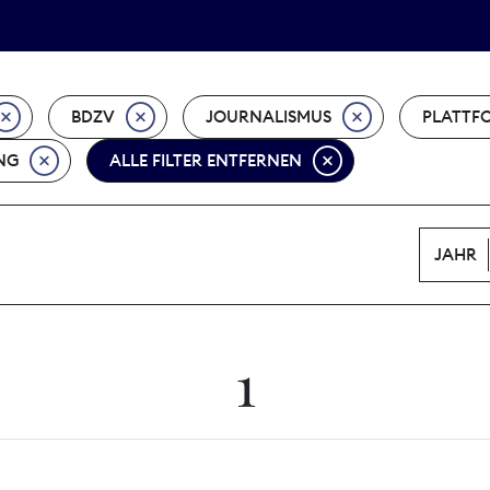
Tarifpolitik
Wächterpreis
BDZV
JOURNALISMUS
PLATTF
NG
ALLE FILTER ENTFERNEN
JAHR
1