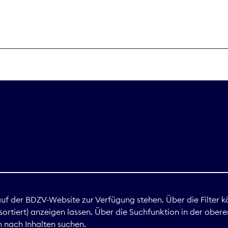
THEMEN
Digitales
Marktdaten
Nachhaltigkei
Nova Award
land
 auf der BDZV-Website zur Verfügung stehen. Über die Filter k
ortiert) anzeigen lassen. Über die Suchfunktion in der obere
Print
 nach Inhalten suchen.