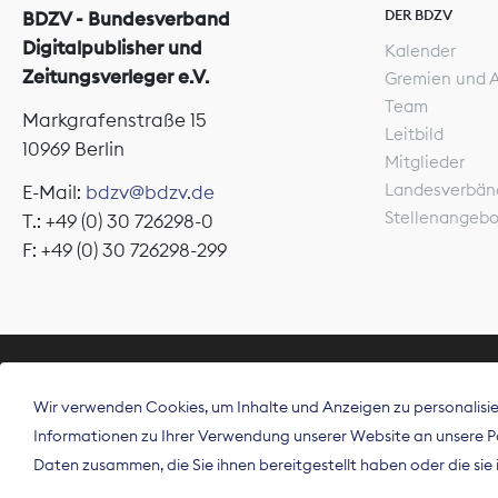
DER BDZV
BDZV - Bundesverband
Digitalpublisher und
Kalender
Zeitungsverleger e.V.
Gremien und 
Team
Markgrafenstraße 15
Leitbild
10969 Berlin
Mitglieder
Landesverbän
E-Mail:
bdzv@bdzv.de
Stellenangeb
T.: +49 (0) 30 726298-0
F: +49 (0) 30 726298-299
ÜBER UNS
Wir verwenden Cookies, um Inhalte und Anzeigen zu personalisier
Der Bundesve
Informationen zu Ihrer Verwendung unserer Website an unsere Par
Spitzenorgan
Daten zusammen, die Sie ihnen bereitgestellt haben oder die si
Deutschland