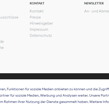
KONTAKT
NEWSLETTER
Kontakt
An- und Abme
Ausschüsse
Presse
Hinweisgeber
Impressum
Datenschutz
de
ote
en, Funktionen für soziale Medien anbieten zu können und die Zugri
rband Digitalpublisher und Zeitungsverleger (BDZV) vert
tner für soziale Medien, Werbung und Analysen weiter. Unsere Partne
isation die Interessen der Zeitungsverlage und digitalen
e im Rahmen Ihrer Nutzung der Dienste gesammelt haben. Weitere Info
 und auf EU-Ebene.