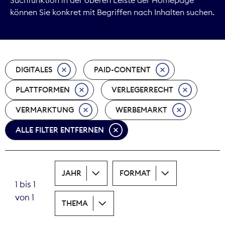
können Sie konkret mit Begriffen nach Inhalten suchen.
Marktdaten
Medienpolitik
DIGITALES
PAID-CONTENT
Nachhaltigkeit
PLATTFORMEN
VERLEGERRECHT
Nachwuchs
VERMARKTUNG
WERBEMARKT
Nova Award
ALLE FILTER ENTFERNEN
Pressefreiheit
Print
JAHR
FORMAT
1 bis 1
Recht
von 1
THEMA
Tarifpolitik