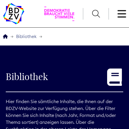
English
Bibliothek
Der BDZV
Veranstaltungen
Bibliothek
Service
THEMEN
Hier finden Sie sämtliche Inhalte, die Ihnen auf der
BDZV-Website zur Verfügung stehen. Über die Filter
Digitales
können Sie sich Inhalte (nach Jahr, Format und/oder
Thema sortiert) anzeigen lassen. Über die
Kommunikation
Suchfunktion in der oberen Leiste der Homepage