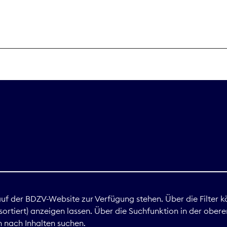
THEMEN
Digitales
Marktdaten
Nachhaltigkei
Nova Award
land
 auf der BDZV-Website zur Verfügung stehen. Über die Filter k
ortiert) anzeigen lassen. Über die Suchfunktion in der obere
Print
 nach Inhalten suchen.