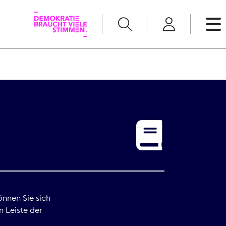
English
Kommunikation
Medienpolitik
t
Nachwuchs
Pressefreiheit
önnen Sie sich
n Leiste der
Recht