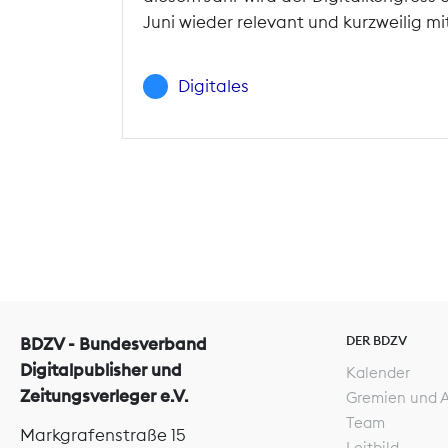
Juni wieder relevant und kurzweilig m
Digitales
DER BDZV
BDZV - Bundesverband
Digitalpublisher und
Kalender
Zeitungsverleger e.V.
Gremien und 
Team
Markgrafenstraße 15
Leitbild