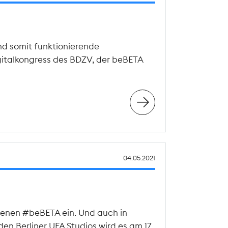
nd somit funktionierende
gitalkongress des BDZV, der beBETA
04.05.2021
agenen #beBETA ein. Und auch in
n Berliner UFA Studios wird es am 17.