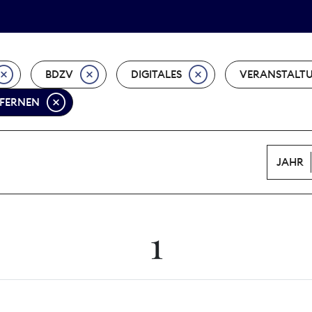
Tarifpolitik
Wächterpreis
BDZV
DIGITALES
VERANSTALT
TFERNEN
JAHR
1