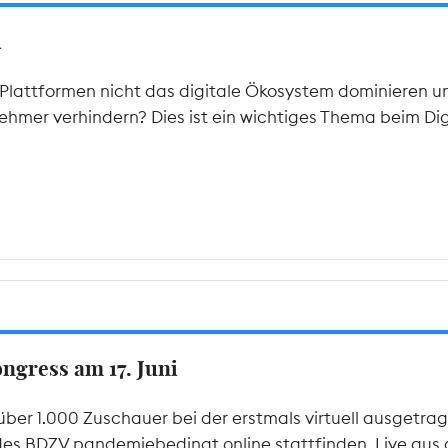
A
lattformen nicht das digitale Ökosystem dominieren u
hmer verhindern? Dies ist ein wichtiges Thema beim Di
gress am 17. Juni
über 1.000 Zuschauer bei der erstmals virtuell ausgetr
des BDZV pandemiebedingt online stattfinden. Live aus de