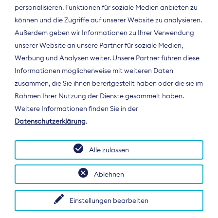
personalisieren, Funktionen für soziale Medien anbieten zu
können und die Zugriffe auf unserer Website zu analysieren.
Außerdem geben wir Informationen zu Ihrer Verwendung
unserer Website an unsere Partner für soziale Medien,
Werbung und Analysen weiter. Unsere Partner führen diese
Informationen möglicherweise mit weiteren Daten
ÜBER UNS
zusammen, die Sie ihnen bereitgestellt haben oder die sie im
Der Bundesverband Digitalpublisher und
Rahmen Ihrer Nutzung der Dienste gesammelt haben.
Zeitungsverleger (BDZV) vertritt als
Weitere Informationen finden Sie in der
Spitzenorganisation die Interessen der
Datenschutzerklärung
.
Zeitungsverlage und digitalen Publisher in
Deutschland und auf EU-Ebene.
Alle zulassen
Ablehnen
Einstellungen bearbeiten
© 2026 BDZV. All rights reserved.