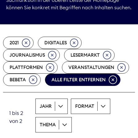
können Sie konkret mit Begriffen nach Inhalten suchen.
Marktdaten
Medienpolitik
2021
DIGITALES
Nachhaltigkeit
JOURNALISMUS
LESERMARKT
Nachwuchs
PLATTFORMEN
VERANSTALTUNGEN
Nova Award
BEBETA
ALLE FILTER ENTFERNEN
Pressefreiheit
Print
JAHR
FORMAT
1 bis 2
Recht
von 2
THEMA
Tarifpolitik