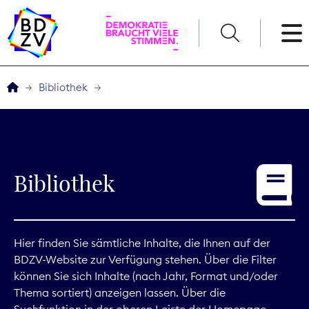
English
Bibliothek
Der BDZV
Veranstaltungen
Bibliothek
Service
THEMEN
Hier finden Sie sämtliche Inhalte, die Ihnen auf der
BDZV-Website zur Verfügung stehen. Über die Filter
Digitales
können Sie sich Inhalte (nach Jahr, Format und/oder
Thema sortiert) anzeigen lassen. Über die
Kommunikation
Suchfunktion in der oberen Leiste der Homepage