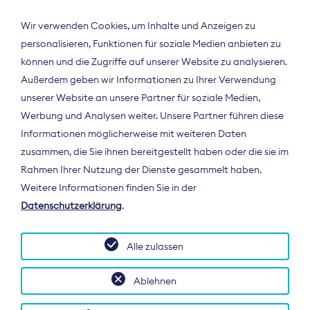
Wir verwenden Cookies, um Inhalte und Anzeigen zu
personalisieren, Funktionen für soziale Medien anbieten zu
können und die Zugriffe auf unserer Website zu analysieren.
Außerdem geben wir Informationen zu Ihrer Verwendung
unserer Website an unsere Partner für soziale Medien,
Werbung und Analysen weiter. Unsere Partner führen diese
Informationen möglicherweise mit weiteren Daten
ÜBER UNS
zusammen, die Sie ihnen bereitgestellt haben oder die sie im
Der Bundesverband Digitalpublisher und
Rahmen Ihrer Nutzung der Dienste gesammelt haben.
Zeitungsverleger (BDZV) vertritt als
Weitere Informationen finden Sie in der
Spitzenorganisation die Interessen der
Datenschutzerklärung
.
Zeitungsverlage und digitalen Publisher in
Deutschland und auf EU-Ebene.
Alle zulassen
Ablehnen