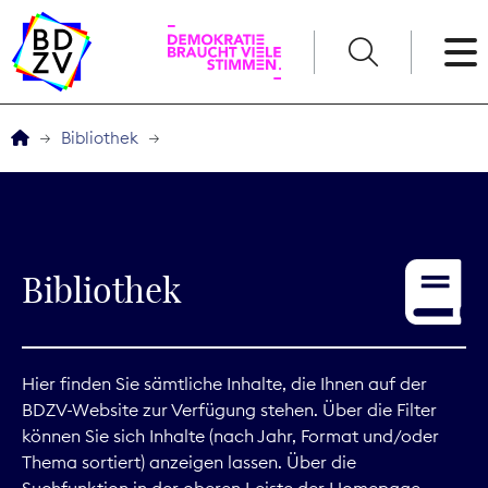
English
Bibliothek
Der BDZV
Veranstaltungen
Bibliothek
Service
THEMEN
Hier finden Sie sämtliche Inhalte, die Ihnen auf der
BDZV-Website zur Verfügung stehen. Über die Filter
Digitales
können Sie sich Inhalte (nach Jahr, Format und/oder
Thema sortiert) anzeigen lassen. Über die
Kommunikation
Suchfunktion in der oberen Leiste der Homepage