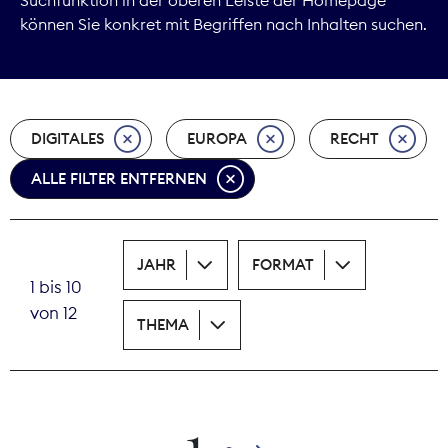
können Sie konkret mit Begriffen nach Inhalten suchen.
Marktdaten
Medienpolitik
DIGITALES
EUROPA
RECHT
Nachhaltigkeit
ALLE FILTER ENTFERNEN
Nachwuchs
Nova Award
JAHR
FORMAT
1 bis 10
Pressefreiheit
von 12
THEMA
Print
Recht
1
Tarifpolitik