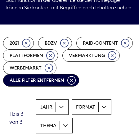
können Sie konkret mit Begriffen nach Inhalten suchen.
Marktdaten
Medienpolitik
2021
BDZV
PAID-CONTENT
Nachhaltigkeit
PLATTFORMEN
VERMARKTUNG
Nachwuchs
WERBEMARKT
Nova Award
ALLE FILTER ENTFERNEN
Pressefreiheit
Print
JAHR
FORMAT
1 bis 3
Recht
von 3
THEMA
Tarifpolitik