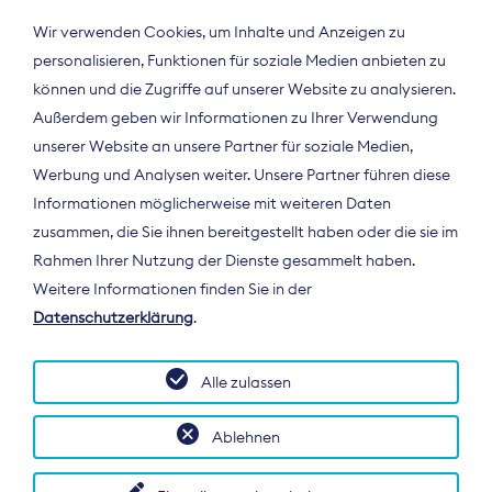
Wir verwenden Cookies, um Inhalte und Anzeigen zu
personalisieren, Funktionen für soziale Medien anbieten zu
können und die Zugriffe auf unserer Website zu analysieren.
Außerdem geben wir Informationen zu Ihrer Verwendung
unserer Website an unsere Partner für soziale Medien,
Werbung und Analysen weiter. Unsere Partner führen diese
Informationen möglicherweise mit weiteren Daten
ÜBER UNS
zusammen, die Sie ihnen bereitgestellt haben oder die sie im
Der Bundesverband Digitalpublisher und
Rahmen Ihrer Nutzung der Dienste gesammelt haben.
Zeitungsverleger (BDZV) vertritt als
Weitere Informationen finden Sie in der
Spitzenorganisation die Interessen der
Datenschutzerklärung
.
Zeitungsverlage und digitalen Publisher in
Deutschland und auf EU-Ebene.
Alle zulassen
Ablehnen