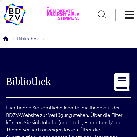
English
Bibliothek
Der BDZV
Veranstaltungen
Bibliothek
Service
THEMEN
Hier finden Sie sämtliche Inhalte, die Ihnen auf der
BDZV-Website zur Verfügung stehen. Über die Filter
Digitales
können Sie sich Inhalte (nach Jahr, Format und/oder
Thema sortiert) anzeigen lassen. Über die
Kommunikation
Suchfunktion in der oberen Leiste der Homepage