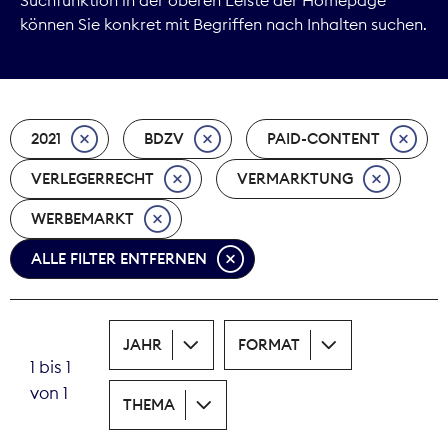
können Sie konkret mit Begriffen nach Inhalten suchen.
Marktdaten
Medienpolitik
2021
BDZV
PAID-CONTENT
Nachhaltigkeit
VERLEGERRECHT
VERMARKTUNG
Nachwuchs
WERBEMARKT
Nova Award
ALLE FILTER ENTFERNEN
Pressefreiheit
Print
JAHR
FORMAT
1 bis 1
Recht
von 1
THEMA
Tarifpolitik