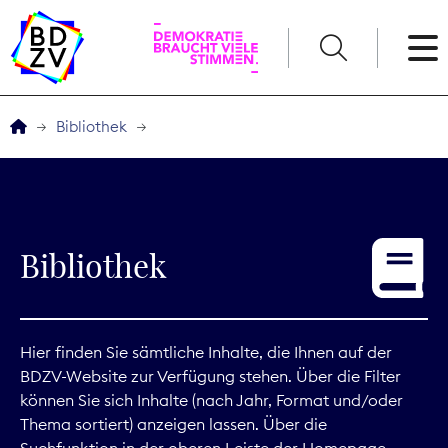
English
Bibliothek
Der BDZV
Veranstaltungen
Bibliothek
Service
THEMEN
Hier finden Sie sämtliche Inhalte, die Ihnen auf der
BDZV-Website zur Verfügung stehen. Über die Filter
Digitales
können Sie sich Inhalte (nach Jahr, Format und/oder
Thema sortiert) anzeigen lassen. Über die
Kommunikation
Suchfunktion in der oberen Leiste der Homepage