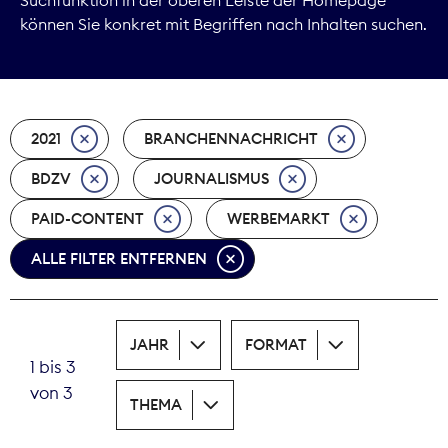
können Sie konkret mit Begriffen nach Inhalten suchen.
Marktdaten
Medienpolitik
2021
BRANCHENNACHRICHT
Nachhaltigkeit
BDZV
JOURNALISMUS
Nachwuchs
PAID-CONTENT
WERBEMARKT
Nova Award
ALLE FILTER ENTFERNEN
Pressefreiheit
Print
JAHR
FORMAT
1 bis 3
Recht
von 3
THEMA
Tarifpolitik