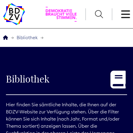
English
Bibliothek
Der BDZV
Veranstaltungen
Bibliothek
Service
THEMEN
Hier finden Sie sämtliche Inhalte, die Ihnen auf der
BDZV-Website zur Verfügung stehen. Über die Filter
Digitales
können Sie sich Inhalte (nach Jahr, Format und/oder
Thema sortiert) anzeigen lassen. Über die
Kommunikation
Suchfunktion in der oberen Leiste der Homepage