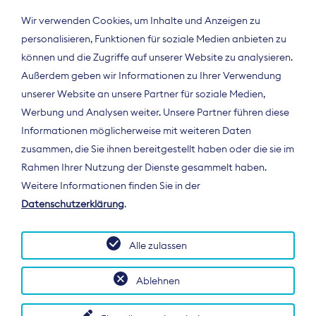
Wir verwenden Cookies, um Inhalte und Anzeigen zu
personalisieren, Funktionen für soziale Medien anbieten zu
können und die Zugriffe auf unserer Website zu analysieren.
Außerdem geben wir Informationen zu Ihrer Verwendung
unserer Website an unsere Partner für soziale Medien,
Werbung und Analysen weiter. Unsere Partner führen diese
Informationen möglicherweise mit weiteren Daten
ÜBER UNS
zusammen, die Sie ihnen bereitgestellt haben oder die sie im
Der Bundesverband Digitalpublisher und
Rahmen Ihrer Nutzung der Dienste gesammelt haben.
Zeitungsverleger (BDZV) vertritt als
Weitere Informationen finden Sie in der
Spitzenorganisation die Interessen der
Datenschutzerklärung
.
Zeitungsverlage und digitalen Publisher in
Deutschland und auf EU-Ebene.
Alle zulassen
Ablehnen