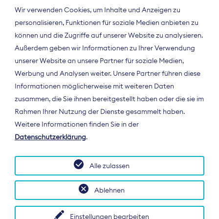
Wir verwenden Cookies, um Inhalte und Anzeigen zu
personalisieren, Funktionen für soziale Medien anbieten zu
können und die Zugriffe auf unserer Website zu analysieren.
Außerdem geben wir Informationen zu Ihrer Verwendung
unserer Website an unsere Partner für soziale Medien,
Werbung und Analysen weiter. Unsere Partner führen diese
Informationen möglicherweise mit weiteren Daten
ÜBER UNS
zusammen, die Sie ihnen bereitgestellt haben oder die sie im
Der Bundesverband Digitalpublisher und
Rahmen Ihrer Nutzung der Dienste gesammelt haben.
Zeitungsverleger (BDZV) vertritt als
Weitere Informationen finden Sie in der
Spitzenorganisation die Interessen der
Datenschutzerklärung
.
Zeitungsverlage und digitalen Publisher in
Deutschland und auf EU-Ebene.
Alle zulassen
Ablehnen
Einstellungen bearbeiten