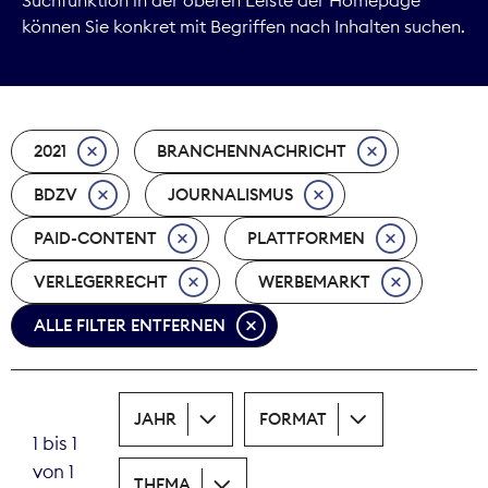
können Sie konkret mit Begriffen nach Inhalten suchen.
Marktdaten
Medienpolitik
2021
BRANCHENNACHRICHT
Nachhaltigkeit
BDZV
JOURNALISMUS
Nachwuchs
PAID-CONTENT
PLATTFORMEN
Nova Award
VERLEGERRECHT
WERBEMARKT
Pressefreiheit
ALLE FILTER ENTFERNEN
Print
JAHR
FORMAT
Recht
1 bis 1
von 1
Tarifpolitik
THEMA