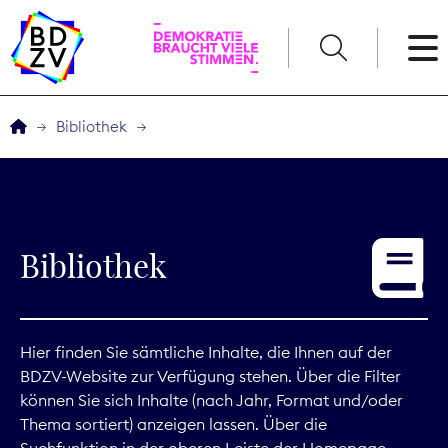
English
Bibliothek
Der BDZV
Veranstaltungen
Bibliothek
Service
THEMEN
Hier finden Sie sämtliche Inhalte, die Ihnen auf der
BDZV-Website zur Verfügung stehen. Über die Filter
Digitales
können Sie sich Inhalte (nach Jahr, Format und/oder
Thema sortiert) anzeigen lassen. Über die
Kommunikation
Suchfunktion in der oberen Leiste der Homepage