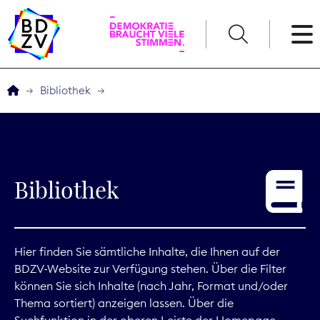
English
Bibliothek
Der BDZV
Veranstaltungen
Bibliothek
Service
THEMEN
Hier finden Sie sämtliche Inhalte, die Ihnen auf der
BDZV-Website zur Verfügung stehen. Über die Filter
Digitales
können Sie sich Inhalte (nach Jahr, Format und/oder
Thema sortiert) anzeigen lassen. Über die
Kommunikation
Suchfunktion in der oberen Leiste der Homepage