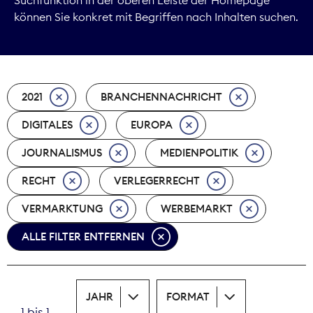
können Sie konkret mit Begriffen nach Inhalten suchen.
Marktdaten
Medienpolitik
2021
BRANCHENNACHRICHT
Nachhaltigkeit
DIGITALES
EUROPA
Nachwuchs
JOURNALISMUS
MEDIENPOLITIK
Nova Award
RECHT
VERLEGERRECHT
Pressefreiheit
VERMARKTUNG
WERBEMARKT
ALLE FILTER ENTFERNEN
Print
Recht
JAHR
FORMAT
Tarifpolitik
1 bis 1