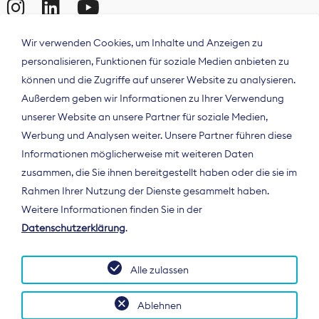
Wir verwenden Cookies, um Inhalte und Anzeigen zu
personalisieren, Funktionen für soziale Medien anbieten zu
können und die Zugriffe auf unserer Website zu analysieren.
Außerdem geben wir Informationen zu Ihrer Verwendung
unserer Website an unsere Partner für soziale Medien,
Werbung und Analysen weiter. Unsere Partner führen diese
Informationen möglicherweise mit weiteren Daten
ÜBER UNS
zusammen, die Sie ihnen bereitgestellt haben oder die sie im
Der Bundesverband Digitalpublisher und
Rahmen Ihrer Nutzung der Dienste gesammelt haben.
Zeitungsverleger (BDZV) vertritt als
Weitere Informationen finden Sie in der
Spitzenorganisation die Interessen der
Datenschutzerklärung
.
Zeitungsverlage und digitalen Publisher in
Deutschland und auf EU-Ebene.
Alle zulassen
Ablehnen