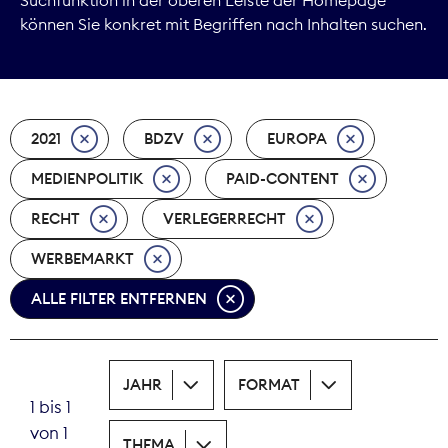
können Sie konkret mit Begriffen nach Inhalten suchen.
Marktdaten
Medienpolitik
2021
BDZV
EUROPA
Nachhaltigkeit
MEDIENPOLITIK
PAID-CONTENT
Nachwuchs
RECHT
VERLEGERRECHT
Nova Award
WERBEMARKT
Pressefreiheit
ALLE FILTER ENTFERNEN
Print
JAHR
FORMAT
Recht
1 bis 1
von 1
Tarifpolitik
THEMA