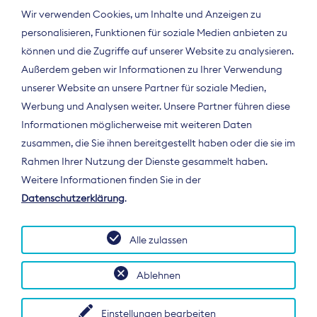
Wir verwenden Cookies, um Inhalte und Anzeigen zu
personalisieren, Funktionen für soziale Medien anbieten zu
können und die Zugriffe auf unserer Website zu analysieren.
Außerdem geben wir Informationen zu Ihrer Verwendung
unserer Website an unsere Partner für soziale Medien,
Werbung und Analysen weiter. Unsere Partner führen diese
Informationen möglicherweise mit weiteren Daten
ÜBER UNS
zusammen, die Sie ihnen bereitgestellt haben oder die sie im
Der Bundesverband Digitalpublisher und
Rahmen Ihrer Nutzung der Dienste gesammelt haben.
Zeitungsverleger (BDZV) vertritt als
Weitere Informationen finden Sie in der
Spitzenorganisation die Interessen der
Datenschutzerklärung
.
Zeitungsverlage und digitalen Publisher in
Deutschland und auf EU-Ebene.
Alle zulassen
Ablehnen
Einstellungen bearbeiten