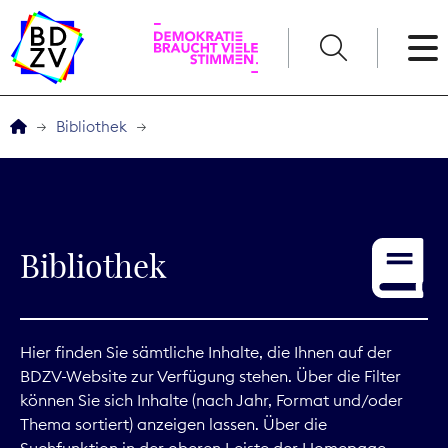
English
Bibliothek
Der BDZV
Veranstaltungen
Bibliothek
Service
THEMEN
Hier finden Sie sämtliche Inhalte, die Ihnen auf der
BDZV-Website zur Verfügung stehen. Über die Filter
Digitales
können Sie sich Inhalte (nach Jahr, Format und/oder
Thema sortiert) anzeigen lassen. Über die
Kommunikation
Suchfunktion in der oberen Leiste der Homepage