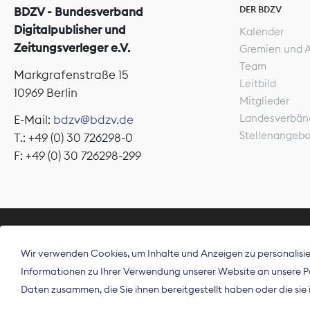
DER BDZV
BDZV - Bundesverband
Digitalpublisher und
Kalender
Zeitungsverleger e.V.
Gremien und 
Team
Markgrafenstraße 15
Leitbild
10969 Berlin
Mitglieder
Landesverbän
E-Mail:
bdzv@bdzv.de
Stellenangeb
T.: +49 (0) 30 726298-0
F: +49 (0) 30 726298-299
ÜBER UNS
Wir verwenden Cookies, um Inhalte und Anzeigen zu personalisier
Der Bundesve
Informationen zu Ihrer Verwendung unserer Website an unsere Par
Spitzenorgan
Daten zusammen, die Sie ihnen bereitgestellt haben oder die si
Deutschland