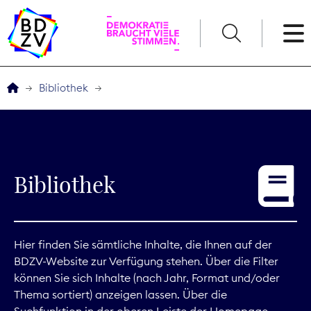
English
Bibliothek
Der BDZV
Veranstaltungen
Bibliothek
Service
THEMEN
Hier finden Sie sämtliche Inhalte, die Ihnen auf der
BDZV-Website zur Verfügung stehen. Über die Filter
Digitales
können Sie sich Inhalte (nach Jahr, Format und/oder
Thema sortiert) anzeigen lassen. Über die
Kommunikation
Suchfunktion in der oberen Leiste der Homepage