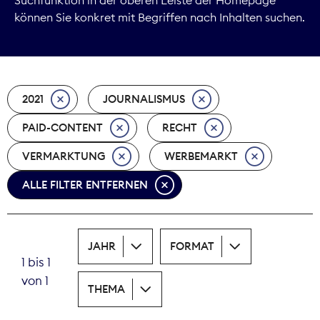
können Sie konkret mit Begriffen nach Inhalten suchen.
Marktdaten
Medienpolitik
2021
JOURNALISMUS
Nachhaltigkeit
PAID-CONTENT
RECHT
Nachwuchs
VERMARKTUNG
WERBEMARKT
Nova Award
ALLE FILTER ENTFERNEN
Pressefreiheit
Print
JAHR
FORMAT
1 bis 1
Recht
von 1
THEMA
Tarifpolitik