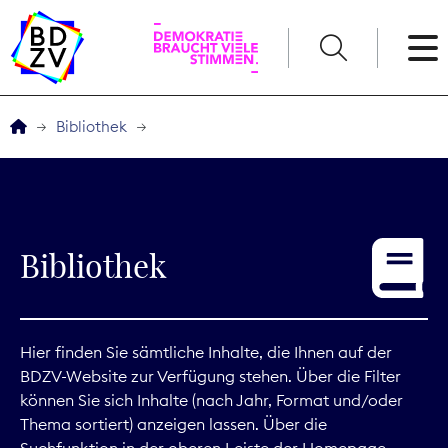
English
Bibliothek
Der BDZV
Veranstaltungen
Bibliothek
Service
THEMEN
Hier finden Sie sämtliche Inhalte, die Ihnen auf der
BDZV-Website zur Verfügung stehen. Über die Filter
Digitales
können Sie sich Inhalte (nach Jahr, Format und/oder
Thema sortiert) anzeigen lassen. Über die
Kommunikation
Suchfunktion in der oberen Leiste der Homepage