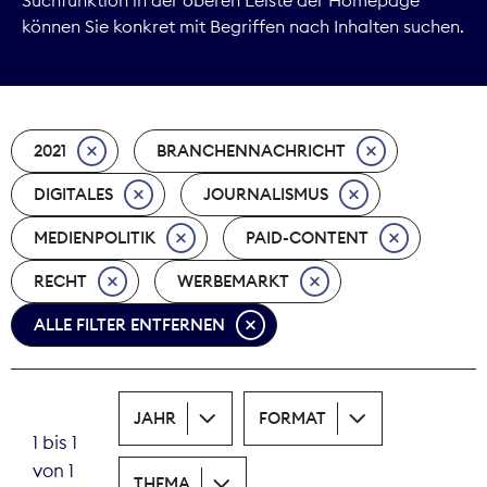
können Sie konkret mit Begriffen nach Inhalten suchen.
Marktdaten
Medienpolitik
2021
BRANCHENNACHRICHT
Nachhaltigkeit
DIGITALES
JOURNALISMUS
Nachwuchs
MEDIENPOLITIK
PAID-CONTENT
Nova Award
RECHT
WERBEMARKT
Pressefreiheit
ALLE FILTER ENTFERNEN
Print
JAHR
FORMAT
Recht
1 bis 1
von 1
Tarifpolitik
THEMA