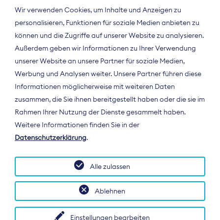
Wir verwenden Cookies, um Inhalte und Anzeigen zu
personalisieren, Funktionen für soziale Medien anbieten zu
können und die Zugriffe auf unserer Website zu analysieren.
Außerdem geben wir Informationen zu Ihrer Verwendung
unserer Website an unsere Partner für soziale Medien,
Werbung und Analysen weiter. Unsere Partner führen diese
Informationen möglicherweise mit weiteren Daten
ÜBER UNS
zusammen, die Sie ihnen bereitgestellt haben oder die sie im
Der Bundesverband Digitalpublisher und
Rahmen Ihrer Nutzung der Dienste gesammelt haben.
Zeitungsverleger (BDZV) vertritt als
Weitere Informationen finden Sie in der
Spitzenorganisation die Interessen der
Datenschutzerklärung
.
Zeitungsverlage und digitalen Publisher in
Deutschland und auf EU-Ebene.
Alle zulassen
Ablehnen
Einstellungen bearbeiten