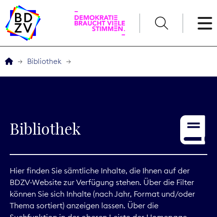
English
Bibliothek
Der BDZV
Veranstaltungen
Bibliothek
Service
THEMEN
Hier finden Sie sämtliche Inhalte, die Ihnen auf der
BDZV-Website zur Verfügung stehen. Über die Filter
Digitales
können Sie sich Inhalte (nach Jahr, Format und/oder
Thema sortiert) anzeigen lassen. Über die
Kommunikation
Suchfunktion in der oberen Leiste der Homepage