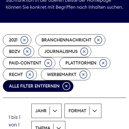
können Sie konkret mit Begriffen nach Inhalten suchen.
Marktdaten
Medienpolitik
2021
BRANCHENNACHRICHT
Nachhaltigkeit
BDZV
JOURNALISMUS
Nachwuchs
PAID-CONTENT
PLATTFORMEN
Nova Award
RECHT
WERBEMARKT
Pressefreiheit
ALLE FILTER ENTFERNEN
Print
JAHR
FORMAT
Recht
1 bis 1
von 1
Tarifpolitik
THEMA