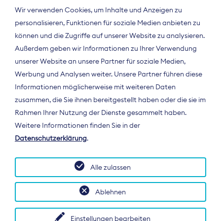
Wir verwenden Cookies, um Inhalte und Anzeigen zu
personalisieren, Funktionen für soziale Medien anbieten zu
können und die Zugriffe auf unserer Website zu analysieren.
Außerdem geben wir Informationen zu Ihrer Verwendung
unserer Website an unsere Partner für soziale Medien,
Werbung und Analysen weiter. Unsere Partner führen diese
Informationen möglicherweise mit weiteren Daten
ÜBER UNS
zusammen, die Sie ihnen bereitgestellt haben oder die sie im
Der Bundesverband Digitalpublisher und
Rahmen Ihrer Nutzung der Dienste gesammelt haben.
Zeitungsverleger (BDZV) vertritt als
Weitere Informationen finden Sie in der
Spitzenorganisation die Interessen der
Datenschutzerklärung
.
Zeitungsverlage und digitalen Publisher in
Deutschland und auf EU-Ebene.
Alle zulassen
Ablehnen
Einstellungen bearbeiten