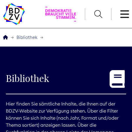
English
Bibliothek
Der BDZV
Veranstaltungen
Bibliothek
Service
THEMEN
Hier finden Sie sämtliche Inhalte, die Ihnen auf der
BDZV-Website zur Verfügung stehen. Über die Filter
Digitales
können Sie sich Inhalte (nach Jahr, Format und/oder
Thema sortiert) anzeigen lassen. Über die
Kommunikation
Suchfunktion in der oberen Leiste der Homepage