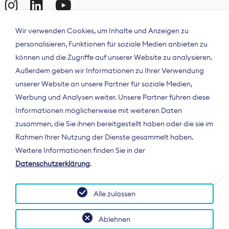
Wir verwenden Cookies, um Inhalte und Anzeigen zu
personalisieren, Funktionen für soziale Medien anbieten zu
können und die Zugriffe auf unserer Website zu analysieren.
Außerdem geben wir Informationen zu Ihrer Verwendung
unserer Website an unsere Partner für soziale Medien,
Werbung und Analysen weiter. Unsere Partner führen diese
Informationen möglicherweise mit weiteren Daten
ÜBER UNS
zusammen, die Sie ihnen bereitgestellt haben oder die sie im
Der Bundesverband Digitalpublisher und
Rahmen Ihrer Nutzung der Dienste gesammelt haben.
Zeitungsverleger (BDZV) vertritt als
Weitere Informationen finden Sie in der
Spitzenorganisation die Interessen der
Datenschutzerklärung
.
Zeitungsverlage und digitalen Publisher in
Deutschland und auf EU-Ebene.
Alle zulassen
Ablehnen