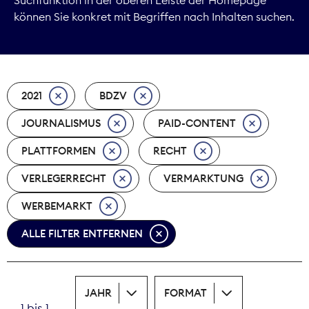
können Sie konkret mit Begriffen nach Inhalten suchen.
Marktdaten
Medienpolitik
2021
BDZV
Nachhaltigkeit
JOURNALISMUS
PAID-CONTENT
Nachwuchs
PLATTFORMEN
RECHT
Nova Award
VERLEGERRECHT
VERMARKTUNG
Pressefreiheit
WERBEMARKT
ALLE FILTER ENTFERNEN
Print
Recht
JAHR
FORMAT
Tarifpolitik
1 bis 1