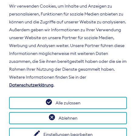
Wir verwenden Cookies, um Inhalte und Anzeigen zu
personalisieren, Funktionen für soziale Medien anbieten zu
können und die Zugriffe auf unserer Website zu analysieren.
Außerdem geben wir Informationen zu Ihrer Verwendung
unserer Website an unsere Partner für soziale Medien,
Werbung und Analysen weiter. Unsere Partner führen diese
Informationen möglicherweise mit weiteren Daten
ÜBER UNS
zusammen, die Sie ihnen bereitgestellt haben oder die sie im
Der Bundesverband Digitalpublisher und
Rahmen Ihrer Nutzung der Dienste gesammelt haben.
Zeitungsverleger (BDZV) vertritt als
Weitere Informationen finden Sie in der
Spitzenorganisation die Interessen der
Datenschutzerklärung
.
Zeitungsverlage und digitalen Publisher in
Deutschland und auf EU-Ebene.
Alle zulassen
Ablehnen
Einstellungen bearbeiten