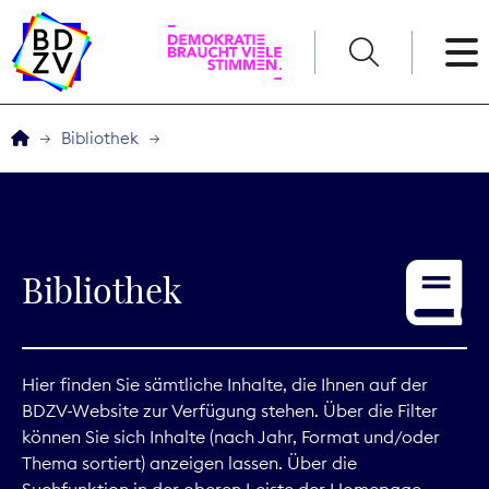
English
Bibliothek
Der BDZV
Veranstaltungen
Bibliothek
Service
THEMEN
Hier finden Sie sämtliche Inhalte, die Ihnen auf der
BDZV-Website zur Verfügung stehen. Über die Filter
Digitales
können Sie sich Inhalte (nach Jahr, Format und/oder
Thema sortiert) anzeigen lassen. Über die
Kommunikation
Suchfunktion in der oberen Leiste der Homepage