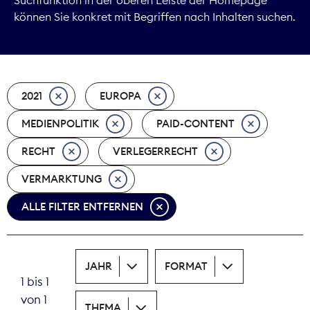
können Sie konkret mit Begriffen nach Inhalten suchen.
Marktdaten
Medienpolitik
2021
EUROPA
Nachhaltigkeit
MEDIENPOLITIK
PAID-CONTENT
Nachwuchs
RECHT
VERLEGERRECHT
Nova Award
VERMARKTUNG
Pressefreiheit
ALLE FILTER ENTFERNEN
Print
JAHR
FORMAT
Recht
1 bis 1
von 1
Tarifpolitik
THEMA