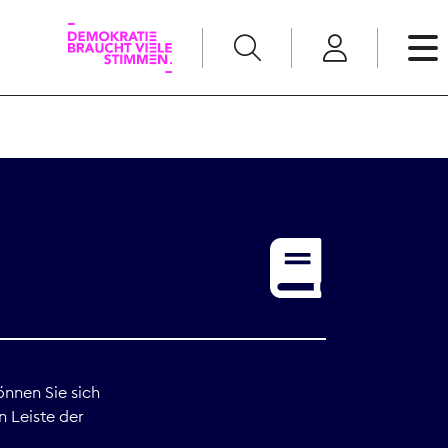
English
Kommunikation
Medienpolitik
t
Nachwuchs
Pressefreiheit
önnen Sie sich
n Leiste der
Recht