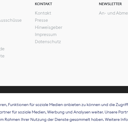
KONTAKT
NEWSLETTER
Kontakt
An- und Abme
Ausschüsse
Presse
Hinweisgeber
Impressum
Datenschutz
de
ote
en, Funktionen für soziale Medien anbieten zu können und die Zugri
rband Digitalpublisher und Zeitungsverleger (BDZV) vert
tner für soziale Medien, Werbung und Analysen weiter. Unsere Partne
isation die Interessen der Zeitungsverlage und digitalen
e im Rahmen Ihrer Nutzung der Dienste gesammelt haben. Weitere Info
 und auf EU-Ebene.