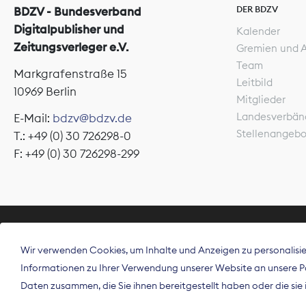
DER BDZV
BDZV - Bundesverband
Digitalpublisher und
Kalender
Zeitungsverleger e.V.
Gremien und 
Team
Markgrafenstraße 15
Leitbild
10969 Berlin
Mitglieder
Landesverbän
E-Mail:
bdzv@bdzv.de
Stellenangeb
T.: +49 (0) 30 726298-0
F: +49 (0) 30 726298-299
ÜBER UNS
Wir verwenden Cookies, um Inhalte und Anzeigen zu personalisier
Der Bundesve
Informationen zu Ihrer Verwendung unserer Website an unsere Par
Spitzenorgan
Daten zusammen, die Sie ihnen bereitgestellt haben oder die si
Deutschland