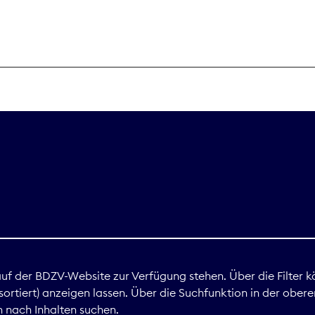
THEMEN
Digitales
Marktdaten
Nachhaltigkei
Nova Award
land
 auf der BDZV-Website zur Verfügung stehen. Über die Filter k
ortiert) anzeigen lassen. Über die Suchfunktion in der obere
Print
 nach Inhalten suchen.