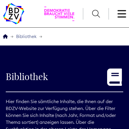
English
Bibliothek
Der BDZV
Veranstaltungen
Bibliothek
Service
THEMEN
Hier finden Sie sämtliche Inhalte, die Ihnen auf der
BDZV-Website zur Verfügung stehen. Über die Filter
Digitales
können Sie sich Inhalte (nach Jahr, Format und/oder
Thema sortiert) anzeigen lassen. Über die
Kommunikation
Suchfunktion in der oberen Leiste der Homepage