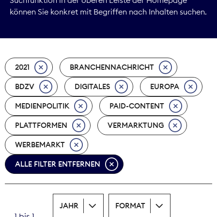
können Sie konkret mit Begriffen nach Inhalten suchen.
Marktdaten
Medienpolitik
2021
BRANCHENNACHRICHT
Nachhaltigkeit
BDZV
DIGITALES
EUROPA
Nachwuchs
MEDIENPOLITIK
PAID-CONTENT
Nova Award
PLATTFORMEN
VERMARKTUNG
Pressefreiheit
WERBEMARKT
ALLE FILTER ENTFERNEN
Print
Recht
JAHR
FORMAT
Tarifpolitik
1 bis 1