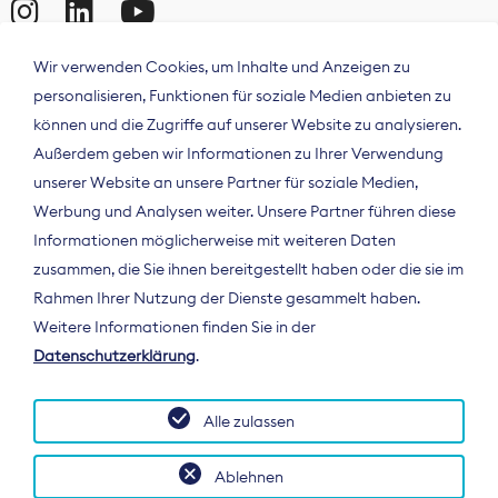
Wir verwenden Cookies, um Inhalte und Anzeigen zu
personalisieren, Funktionen für soziale Medien anbieten zu
können und die Zugriffe auf unserer Website zu analysieren.
Außerdem geben wir Informationen zu Ihrer Verwendung
unserer Website an unsere Partner für soziale Medien,
Werbung und Analysen weiter. Unsere Partner führen diese
Informationen möglicherweise mit weiteren Daten
ÜBER UNS
zusammen, die Sie ihnen bereitgestellt haben oder die sie im
Der Bundesverband Digitalpublisher und
Rahmen Ihrer Nutzung der Dienste gesammelt haben.
Zeitungsverleger (BDZV) vertritt als
Weitere Informationen finden Sie in der
Spitzenorganisation die Interessen der
Datenschutzerklärung
.
Zeitungsverlage und digitalen Publisher in
Deutschland und auf EU-Ebene.
Alle zulassen
Ablehnen