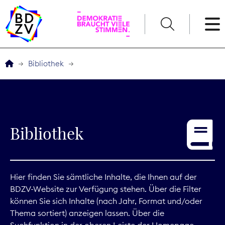
English
Bibliothek
Der BDZV
Veranstaltungen
Bibliothek
Service
THEMEN
Hier finden Sie sämtliche Inhalte, die Ihnen auf der
BDZV-Website zur Verfügung stehen. Über die Filter
Digitales
können Sie sich Inhalte (nach Jahr, Format und/oder
Thema sortiert) anzeigen lassen. Über die
Kommunikation
Suchfunktion in der oberen Leiste der Homepage