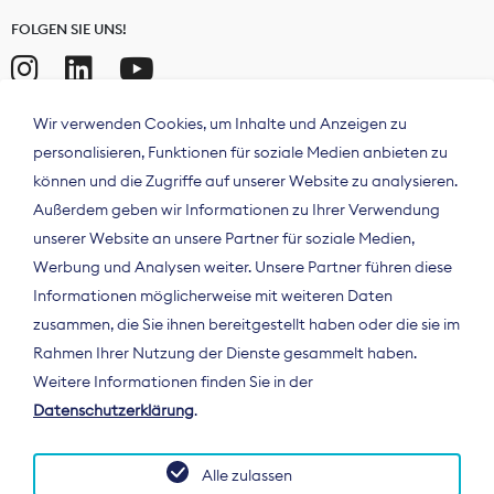
FOLGEN SIE UNS!
Wir verwenden Cookies, um Inhalte und Anzeigen zu
personalisieren, Funktionen für soziale Medien anbieten zu
können und die Zugriffe auf unserer Website zu analysieren.
Außerdem geben wir Informationen zu Ihrer Verwendung
unserer Website an unsere Partner für soziale Medien,
Werbung und Analysen weiter. Unsere Partner führen diese
Informationen möglicherweise mit weiteren Daten
ÜBER UNS
zusammen, die Sie ihnen bereitgestellt haben oder die sie im
Der Bundesverband Digitalpublisher und
Rahmen Ihrer Nutzung der Dienste gesammelt haben.
Zeitungsverleger (BDZV) vertritt als
Weitere Informationen finden Sie in der
Spitzenorganisation die Interessen der
Datenschutzerklärung
.
Zeitungsverlage und digitalen Publisher in
Deutschland und auf EU-Ebene.
Alle zulassen