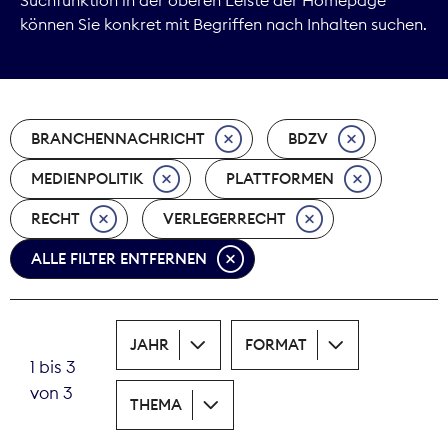
können Sie konkret mit Begriffen nach Inhalten suchen.
Marktdaten
Medienpolitik
BRANCHENNACHRICHT
BDZV
Nachhaltigkeit
MEDIENPOLITIK
PLATTFORMEN
Nachwuchs
RECHT
VERLEGERRECHT
Nova Award
ALLE FILTER ENTFERNEN
Pressefreiheit
Print
JAHR
FORMAT
1 bis 3
Recht
von 3
THEMA
Tarifpolitik