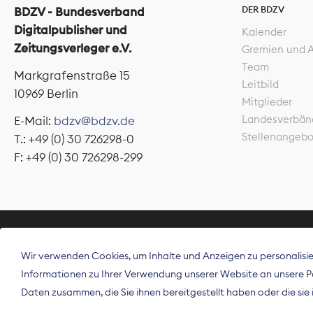
DER BDZV
BDZV - Bundesverband
Digitalpublisher und
Kalender
Zeitungsverleger e.V.
Gremien und 
Team
Markgrafenstraße 15
Leitbild
10969 Berlin
Mitglieder
Landesverbän
E-Mail:
bdzv@bdzv.de
Stellenangeb
T.: +49 (0) 30 726298-0
F: +49 (0) 30 726298-299
ÜBER UNS
Wir verwenden Cookies, um Inhalte und Anzeigen zu personalisier
Der Bundesve
Informationen zu Ihrer Verwendung unserer Website an unsere Par
Spitzenorgan
Daten zusammen, die Sie ihnen bereitgestellt haben oder die si
Deutschland