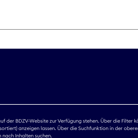
THEMEN
Digitales
Marktdaten
Nachhaltigkei
Nova Award
land
 auf der BDZV-Website zur Verfügung stehen. Über die Filter k
ortiert) anzeigen lassen. Über die Suchfunktion in der obere
Print
 nach Inhalten suchen.