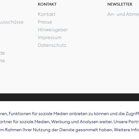
KONTAKT
NEWSLETTER
Kontakt
An- und Abme
Ausschüsse
Presse
Hinweisgeber
Impressum
Datenschutz
de
ote
en, Funktionen für soziale Medien anbieten zu können und die Zugri
rband Digitalpublisher und Zeitungsverleger (BDZV) vert
tner für soziale Medien, Werbung und Analysen weiter. Unsere Partne
isation die Interessen der Zeitungsverlage und digitalen
e im Rahmen Ihrer Nutzung der Dienste gesammelt haben. Weitere Info
 und auf EU-Ebene.