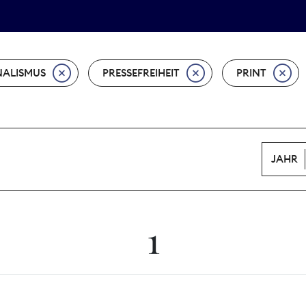
Tarifpolitik
Wächterpreis
ALISMUS
PRESSEFREIHEIT
PRINT
JAHR
1