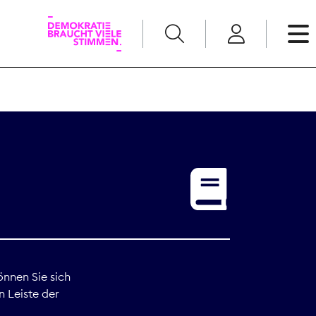
English
Kommunikation
Medienpolitik
t
Nachwuchs
Pressefreiheit
önnen Sie sich
n Leiste der
Recht