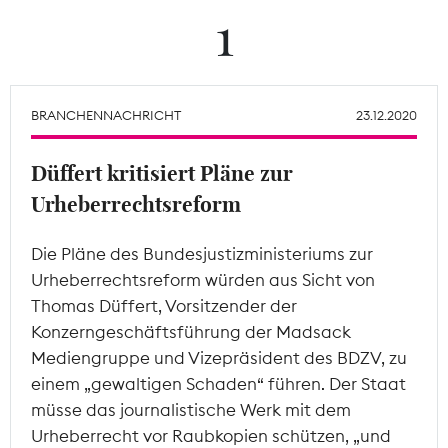
1
Theodor-Wolff-Preis
Wächterpreis
BRANCHENNACHRICHT
23.12.2020
ALLE THEMEN
Düffert kritisiert Pläne zur
Urheberrechtsreform
Mitgliederbereich
Die Pläne des Bundesjustizministeriums zur
Urheberrechtsreform würden aus Sicht von
Thomas Düffert, Vorsitzender der
Konzerngeschäftsführung der Madsack
Mediengruppe und Vizepräsident des BDZV, zu
einem „gewaltigen Schaden“ führen. Der Staat
müsse das journalistische Werk mit dem
Urheberrecht vor Raubkopien schützen, „und