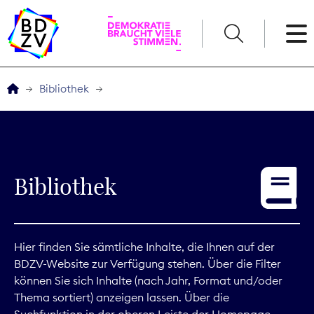
English
Bibliothek
Der BDZV
Veranstaltungen
Bibliothek
Service
THEMEN
Hier finden Sie sämtliche Inhalte, die Ihnen auf der
BDZV-Website zur Verfügung stehen. Über die Filter
Digitales
können Sie sich Inhalte (nach Jahr, Format und/oder
Thema sortiert) anzeigen lassen. Über die
Kommunikation
Suchfunktion in der oberen Leiste der Homepage