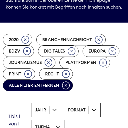
können Sie konkret mit Begriffen nach Inhalten suchen.
Marktdaten
Medienpolitik
2020
BRANCHENNACHRICHT
Nachhaltigkeit
BDZV
DIGITALES
EUROPA
Nachwuchs
JOURNALISMUS
PLATTFORMEN
Nova Award
PRINT
RECHT
Pressefreiheit
ALLE FILTER ENTFERNEN
Print
JAHR
FORMAT
Recht
1 bis 1
von 1
Tarifpolitik
THEMA