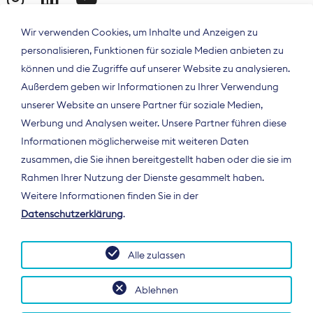
Wir verwenden Cookies, um Inhalte und Anzeigen zu
personalisieren, Funktionen für soziale Medien anbieten zu
können und die Zugriffe auf unserer Website zu analysieren.
Außerdem geben wir Informationen zu Ihrer Verwendung
unserer Website an unsere Partner für soziale Medien,
Werbung und Analysen weiter. Unsere Partner führen diese
Informationen möglicherweise mit weiteren Daten
ÜBER UNS
zusammen, die Sie ihnen bereitgestellt haben oder die sie im
Der Bundesverband Digitalpublisher und
Rahmen Ihrer Nutzung der Dienste gesammelt haben.
Zeitungsverleger (BDZV) vertritt als
Weitere Informationen finden Sie in der
Spitzenorganisation die Interessen der
Datenschutzerklärung
.
Zeitungsverlage und digitalen Publisher in
Deutschland und auf EU-Ebene.
Alle zulassen
Ablehnen