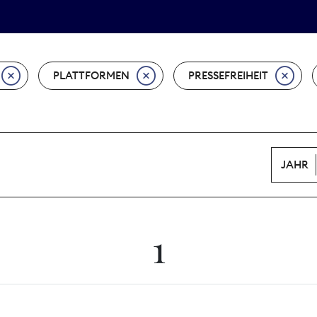
Tarifpolitik
Wächterpreis
PLATTFORMEN
PRESSEFREIHEIT
JAHR
1