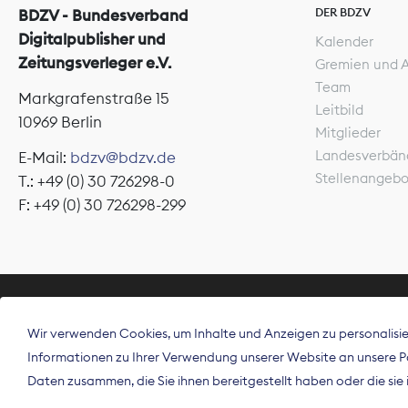
DER BDZV
BDZV - Bundesverband
Digitalpublisher und
Kalender
Zeitungsverleger e.V.
Gremien und 
Team
Markgrafenstraße 15
Leitbild
10969 Berlin
Mitglieder
Landesverbän
E-Mail:
bdzv@bdzv.de
Stellenangeb
T.: +49 (0) 30 726298-0
F: +49 (0) 30 726298-299
ÜBER UNS
Wir verwenden Cookies, um Inhalte und Anzeigen zu personalisier
Der Bundesve
Informationen zu Ihrer Verwendung unserer Website an unsere Par
Spitzenorgan
Daten zusammen, die Sie ihnen bereitgestellt haben oder die si
Deutschland