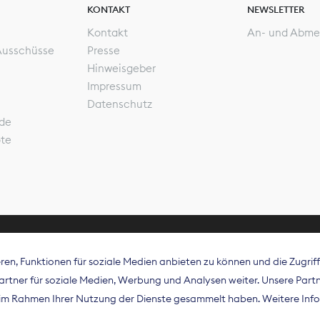
KONTAKT
NEWSLETTER
Kontakt
An- und Abme
Ausschüsse
Presse
Hinweisgeber
Impressum
Datenschutz
de
ote
en, Funktionen für soziale Medien anbieten zu können und die Zugri
rband Digitalpublisher und Zeitungsverleger (BDZV) vert
tner für soziale Medien, Werbung und Analysen weiter. Unsere Partne
isation die Interessen der Zeitungsverlage und digitalen
e im Rahmen Ihrer Nutzung der Dienste gesammelt haben. Weitere Info
 und auf EU-Ebene.