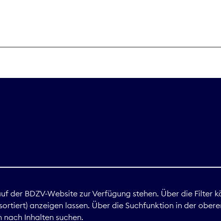
THEMEN
Digitales
Marktdaten
Nachhaltigkei
Nova Award
land
 auf der BDZV-Website zur Verfügung stehen. Über die Filter k
ortiert) anzeigen lassen. Über die Suchfunktion in der obere
Print
 nach Inhalten suchen.