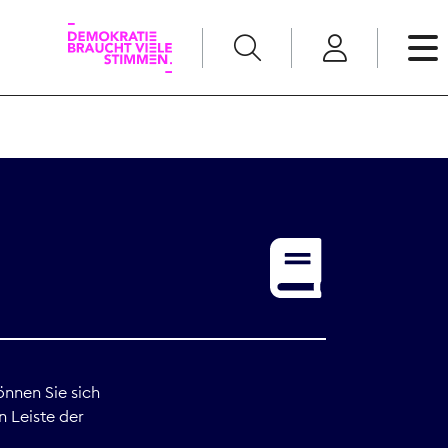
English
Kommunikation
Medienpolitik
t
Nachwuchs
Pressefreiheit
önnen Sie sich
n Leiste der
Recht