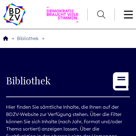
English
Bibliothek
Der BDZV
Veranstaltungen
Bibliothek
Service
THEMEN
Hier finden Sie sämtliche Inhalte, die Ihnen auf der
BDZV-Website zur Verfügung stehen. Über die Filter
Digitales
können Sie sich Inhalte (nach Jahr, Format und/oder
Thema sortiert) anzeigen lassen. Über die
Kommunikation
Suchfunktion in der oberen Leiste der Homepage