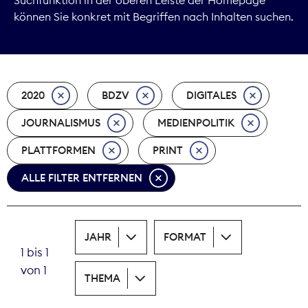
können Sie konkret mit Begriffen nach Inhalten suchen.
Marktdaten
Medienpolitik
2020
BDZV
DIGITALES
Nachhaltigkeit
JOURNALISMUS
MEDIENPOLITIK
Nachwuchs
PLATTFORMEN
PRINT
Nova Award
ALLE FILTER ENTFERNEN
Pressefreiheit
Print
JAHR
FORMAT
1 bis 1
Recht
von 1
THEMA
Tarifpolitik