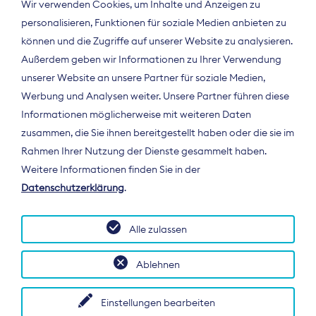
Wir verwenden Cookies, um Inhalte und Anzeigen zu
personalisieren, Funktionen für soziale Medien anbieten zu
können und die Zugriffe auf unserer Website zu analysieren.
Außerdem geben wir Informationen zu Ihrer Verwendung
unserer Website an unsere Partner für soziale Medien,
Werbung und Analysen weiter. Unsere Partner führen diese
Informationen möglicherweise mit weiteren Daten
ÜBER UNS
zusammen, die Sie ihnen bereitgestellt haben oder die sie im
Der Bundesverband Digitalpublisher und
Rahmen Ihrer Nutzung der Dienste gesammelt haben.
Zeitungsverleger (BDZV) vertritt als
Weitere Informationen finden Sie in der
Spitzenorganisation die Interessen der
Datenschutzerklärung
.
Zeitungsverlage und digitalen Publisher in
Deutschland und auf EU-Ebene.
Alle zulassen
Ablehnen
Einstellungen bearbeiten