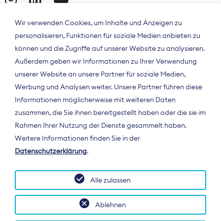
Wir verwenden Cookies, um Inhalte und Anzeigen zu
personalisieren, Funktionen für soziale Medien anbieten zu
können und die Zugriffe auf unserer Website zu analysieren.
Außerdem geben wir Informationen zu Ihrer Verwendung
unserer Website an unsere Partner für soziale Medien,
Werbung und Analysen weiter. Unsere Partner führen diese
Informationen möglicherweise mit weiteren Daten
ÜBER UNS
zusammen, die Sie ihnen bereitgestellt haben oder die sie im
Der Bundesverband Digitalpublisher und
Rahmen Ihrer Nutzung der Dienste gesammelt haben.
Zeitungsverleger (BDZV) vertritt als
Weitere Informationen finden Sie in der
Spitzenorganisation die Interessen der
Datenschutzerklärung
.
Zeitungsverlage und digitalen Publisher in
Deutschland und auf EU-Ebene.
Alle zulassen
Ablehnen