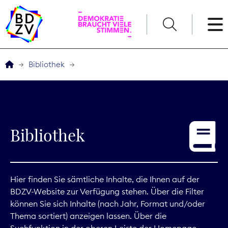
English
Bibliothek
Der BDZV
Veranstaltungen
Bibliothek
Service
THEMEN
Hier finden Sie sämtliche Inhalte, die Ihnen auf der
BDZV-Website zur Verfügung stehen. Über die Filter
Digitales
können Sie sich Inhalte (nach Jahr, Format und/oder
Thema sortiert) anzeigen lassen. Über die
Kommunikation
Suchfunktion in der oberen Leiste der Homepage