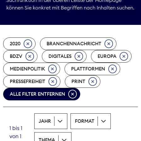
können Sie konkret mit Begriffen nach Inhalten suchen.
Marktdaten
Medienpolitik
2020
BRANCHENNACHRICHT
Nachhaltigkeit
BDZV
DIGITALES
EUROPA
Nachwuchs
MEDIENPOLITIK
PLATTFORMEN
Nova Award
PRESSEFREIHEIT
PRINT
Pressefreiheit
ALLE FILTER ENTFERNEN
Print
JAHR
FORMAT
Recht
1 bis 1
von 1
Tarifpolitik
THEMA