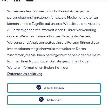
Wir verwenden Cookies, um Inhalte und Anzeigen zu
personalisieren, Funktionen für soziale Medien anbieten zu
können und die Zugriffe auf unserer Website zu analysieren.
Außerdem geben wir Informationen zu Ihrer Verwendung
unserer Website an unsere Partner für soziale Medien,
Werbung und Analysen weiter. Unsere Partner führen diese
Informationen möglicherweise mit weiteren Daten
ÜBER UNS
zusammen, die Sie ihnen bereitgestellt haben oder die sie im
Der Bundesverband Digitalpublisher und
Rahmen Ihrer Nutzung der Dienste gesammelt haben.
Zeitungsverleger (BDZV) vertritt als
Weitere Informationen finden Sie in der
Spitzenorganisation die Interessen der
Datenschutzerklärung
.
Zeitungsverlage und digitalen Publisher in
Deutschland und auf EU-Ebene.
Alle zulassen
Ablehnen