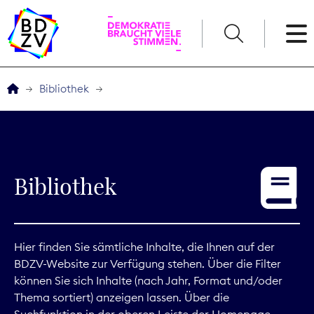
English
Bibliothek
Der BDZV
Veranstaltungen
Bibliothek
Service
THEMEN
Hier finden Sie sämtliche Inhalte, die Ihnen auf der
BDZV-Website zur Verfügung stehen. Über die Filter
Digitales
können Sie sich Inhalte (nach Jahr, Format und/oder
Thema sortiert) anzeigen lassen. Über die
Kommunikation
Suchfunktion in der oberen Leiste der Homepage