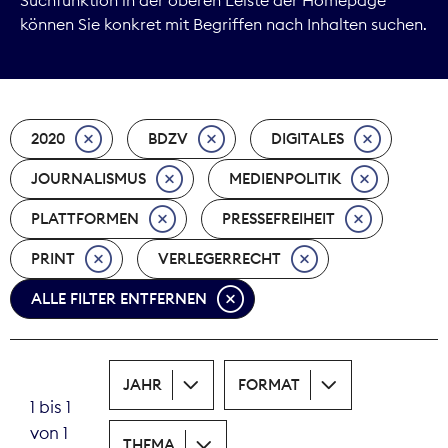
können Sie konkret mit Begriffen nach Inhalten suchen.
Marktdaten
Medienpolitik
2020
BDZV
DIGITALES
Nachhaltigkeit
JOURNALISMUS
MEDIENPOLITIK
Nachwuchs
PLATTFORMEN
PRESSEFREIHEIT
Nova Award
PRINT
VERLEGERRECHT
Pressefreiheit
ALLE FILTER ENTFERNEN
Print
JAHR
FORMAT
Recht
1 bis 1
von 1
Tarifpolitik
THEMA