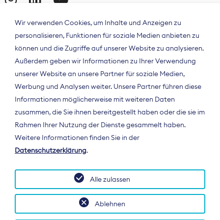
Wir verwenden Cookies, um Inhalte und Anzeigen zu
personalisieren, Funktionen für soziale Medien anbieten zu
können und die Zugriffe auf unserer Website zu analysieren.
Außerdem geben wir Informationen zu Ihrer Verwendung
unserer Website an unsere Partner für soziale Medien,
Werbung und Analysen weiter. Unsere Partner führen diese
Informationen möglicherweise mit weiteren Daten
ÜBER UNS
zusammen, die Sie ihnen bereitgestellt haben oder die sie im
Der Bundesverband Digitalpublisher und
Rahmen Ihrer Nutzung der Dienste gesammelt haben.
Zeitungsverleger (BDZV) vertritt als
Weitere Informationen finden Sie in der
Spitzenorganisation die Interessen der
Datenschutzerklärung
.
Zeitungsverlage und digitalen Publisher in
Deutschland und auf EU-Ebene.
Alle zulassen
Ablehnen