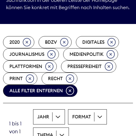
können Sie konkret mit Begriffen nach Inhalten suchen.
Marktdaten
Medienpolitik
2020
BDZV
DIGITALES
Nachhaltigkeit
JOURNALISMUS
MEDIENPOLITIK
Nachwuchs
PLATTFORMEN
PRESSEFREIHEIT
Nova Award
PRINT
RECHT
Pressefreiheit
ALLE FILTER ENTFERNEN
Print
JAHR
FORMAT
Recht
1 bis 1
von 1
Tarifpolitik
THEMA