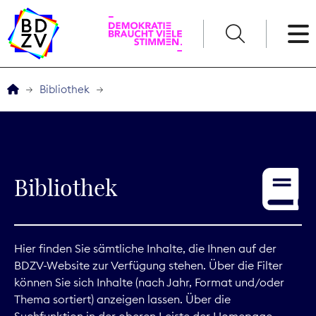
English
Bibliothek
Der BDZV
Veranstaltungen
Bibliothek
Service
THEMEN
Hier finden Sie sämtliche Inhalte, die Ihnen auf der
BDZV-Website zur Verfügung stehen. Über die Filter
Digitales
können Sie sich Inhalte (nach Jahr, Format und/oder
Thema sortiert) anzeigen lassen. Über die
Kommunikation
Suchfunktion in der oberen Leiste der Homepage