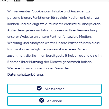
Wir verwenden Cookies, um Inhalte und Anzeigen zu
personalisieren, Funktionen für soziale Medien anbieten zu
können und die Zugriffe auf unserer Website zu analysieren.
Außerdem geben wir Informationen zu Ihrer Verwendung
unserer Website an unsere Partner für soziale Medien,
Werbung und Analysen weiter. Unsere Partner führen diese
Informationen möglicherweise mit weiteren Daten
ÜBER UNS
zusammen, die Sie ihnen bereitgestellt haben oder die sie im
Der Bundesverband Digitalpublisher und
Rahmen Ihrer Nutzung der Dienste gesammelt haben.
Zeitungsverleger (BDZV) vertritt als
Weitere Informationen finden Sie in der
Spitzenorganisation die Interessen der
Datenschutzerklärung
.
Zeitungsverlage und digitalen Publisher in
Deutschland und auf EU-Ebene.
Alle zulassen
Ablehnen