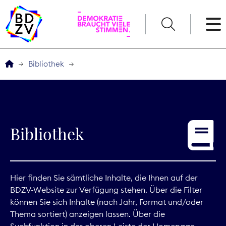
English
Bibliothek
Der BDZV
Veranstaltungen
Bibliothek
Service
THEMEN
Hier finden Sie sämtliche Inhalte, die Ihnen auf der
BDZV-Website zur Verfügung stehen. Über die Filter
Digitales
können Sie sich Inhalte (nach Jahr, Format und/oder
Thema sortiert) anzeigen lassen. Über die
Kommunikation
Suchfunktion in der oberen Leiste der Homepage