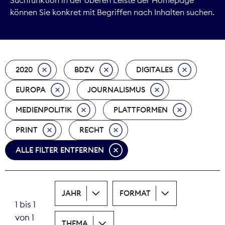
können Sie konkret mit Begriffen nach Inhalten suchen.
Marktdaten
Medienpolitik
2020
BDZV
DIGITALES
Nachhaltigkeit
EUROPA
JOURNALISMUS
Nachwuchs
MEDIENPOLITIK
PLATTFORMEN
Nova Award
PRINT
RECHT
Pressefreiheit
ALLE FILTER ENTFERNEN
Print
JAHR
FORMAT
Recht
1 bis 1
von 1
Tarifpolitik
THEMA