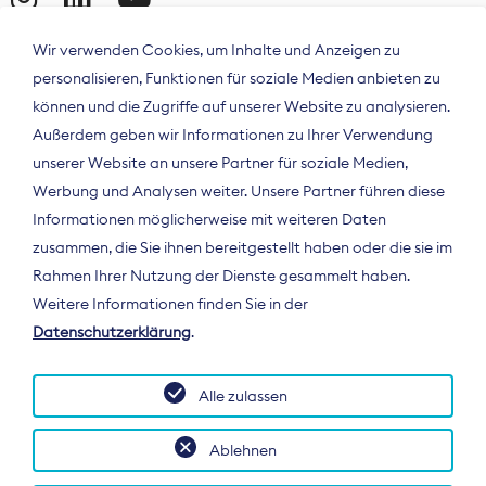
Wir verwenden Cookies, um Inhalte und Anzeigen zu
personalisieren, Funktionen für soziale Medien anbieten zu
können und die Zugriffe auf unserer Website zu analysieren.
Außerdem geben wir Informationen zu Ihrer Verwendung
unserer Website an unsere Partner für soziale Medien,
Werbung und Analysen weiter. Unsere Partner führen diese
Informationen möglicherweise mit weiteren Daten
ÜBER UNS
zusammen, die Sie ihnen bereitgestellt haben oder die sie im
Der Bundesverband Digitalpublisher und
Rahmen Ihrer Nutzung der Dienste gesammelt haben.
Zeitungsverleger (BDZV) vertritt als
Weitere Informationen finden Sie in der
Spitzenorganisation die Interessen der
Datenschutzerklärung
.
Zeitungsverlage und digitalen Publisher in
Deutschland und auf EU-Ebene.
Alle zulassen
Ablehnen