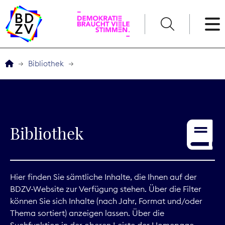
English
Bibliothek
Der BDZV
Veranstaltungen
Bibliothek
Service
THEMEN
Hier finden Sie sämtliche Inhalte, die Ihnen auf der
BDZV-Website zur Verfügung stehen. Über die Filter
Digitales
können Sie sich Inhalte (nach Jahr, Format und/oder
Thema sortiert) anzeigen lassen. Über die
Kommunikation
Suchfunktion in der oberen Leiste der Homepage