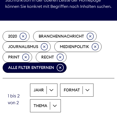
können Sie konkret mit Begriffen nach Inhalten suchen.
Marktdaten
Medienpolitik
2020
BRANCHENNACHRICHT
Nachhaltigkeit
JOURNALISMUS
MEDIENPOLITIK
Nachwuchs
PRINT
RECHT
Nova Award
ALLE FILTER ENTFERNEN
Pressefreiheit
Print
JAHR
FORMAT
1 bis 2
Recht
von 2
THEMA
Tarifpolitik