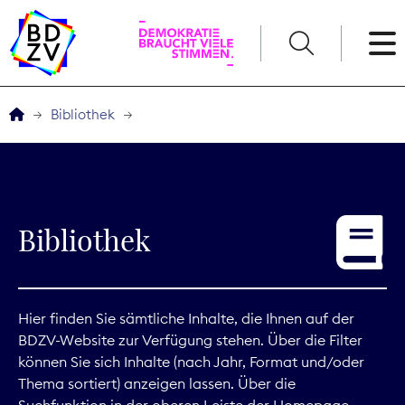
English
Bibliothek
Der BDZV
Veranstaltungen
Bibliothek
Service
THEMEN
Hier finden Sie sämtliche Inhalte, die Ihnen auf der
BDZV-Website zur Verfügung stehen. Über die Filter
Digitales
können Sie sich Inhalte (nach Jahr, Format und/oder
Thema sortiert) anzeigen lassen. Über die
Kommunikation
Suchfunktion in der oberen Leiste der Homepage