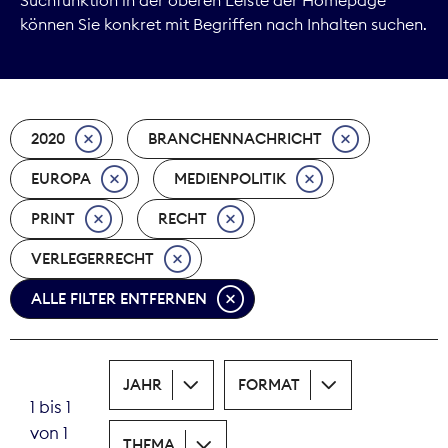
können Sie konkret mit Begriffen nach Inhalten suchen.
Marktdaten
Medienpolitik
2020
BRANCHENNACHRICHT
Nachhaltigkeit
EUROPA
MEDIENPOLITIK
Nachwuchs
PRINT
RECHT
Nova Award
VERLEGERRECHT
Pressefreiheit
ALLE FILTER ENTFERNEN
Print
JAHR
FORMAT
Recht
1 bis 1
von 1
Tarifpolitik
THEMA