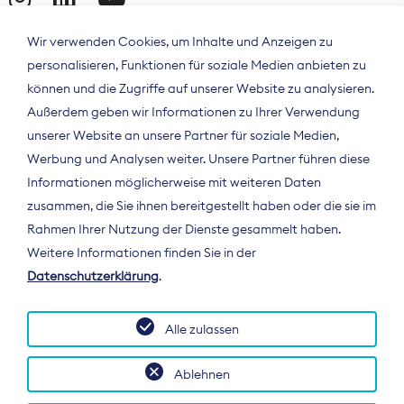
Wir verwenden Cookies, um Inhalte und Anzeigen zu
personalisieren, Funktionen für soziale Medien anbieten zu
können und die Zugriffe auf unserer Website zu analysieren.
Außerdem geben wir Informationen zu Ihrer Verwendung
unserer Website an unsere Partner für soziale Medien,
Werbung und Analysen weiter. Unsere Partner führen diese
Informationen möglicherweise mit weiteren Daten
ÜBER UNS
zusammen, die Sie ihnen bereitgestellt haben oder die sie im
Der Bundesverband Digitalpublisher und
Rahmen Ihrer Nutzung der Dienste gesammelt haben.
Zeitungsverleger (BDZV) vertritt als
Weitere Informationen finden Sie in der
Spitzenorganisation die Interessen der
Datenschutzerklärung
.
Zeitungsverlage und digitalen Publisher in
Deutschland und auf EU-Ebene.
Alle zulassen
Ablehnen