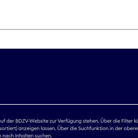
THEMEN
Digitales
Marktdaten
Nachhaltigkei
Nova Award
land
 auf der BDZV-Website zur Verfügung stehen. Über die Filter k
ortiert) anzeigen lassen. Über die Suchfunktion in der obere
Print
 nach Inhalten suchen.