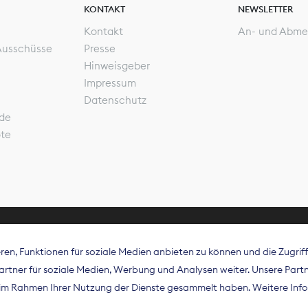
KONTAKT
NEWSLETTER
Kontakt
An- und Abme
Ausschüsse
Presse
Hinweisgeber
Impressum
Datenschutz
de
ote
en, Funktionen für soziale Medien anbieten zu können und die Zugri
rband Digitalpublisher und Zeitungsverleger (BDZV) vert
tner für soziale Medien, Werbung und Analysen weiter. Unsere Partne
isation die Interessen der Zeitungsverlage und digitalen
e im Rahmen Ihrer Nutzung der Dienste gesammelt haben. Weitere Info
 und auf EU-Ebene.