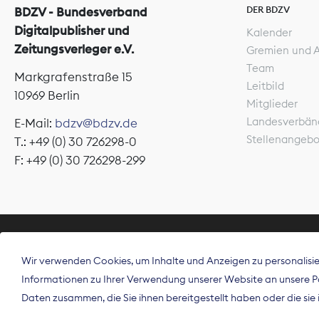
DER BDZV
BDZV - Bundesverband
Digitalpublisher und
Kalender
Zeitungsverleger e.V.
Gremien und 
Team
Markgrafenstraße 15
Leitbild
10969 Berlin
Mitglieder
Landesverbän
E-Mail:
bdzv@bdzv.de
Stellenangeb
T.: +49 (0) 30 726298-0
F: +49 (0) 30 726298-299
ÜBER UNS
Wir verwenden Cookies, um Inhalte und Anzeigen zu personalisier
Der Bundesve
Informationen zu Ihrer Verwendung unserer Website an unsere Par
Spitzenorgan
Daten zusammen, die Sie ihnen bereitgestellt haben oder die si
Deutschland