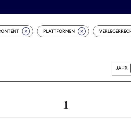
Tarifpolitik
Wächterpreis
CONTENT
PLATTFORMEN
VERLEGERREC
JAHR
1