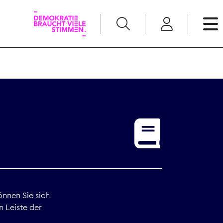
English
Kommunikation
Medienpolitik
t
Nachwuchs
Pressefreiheit
önnen Sie sich
n Leiste der
Recht