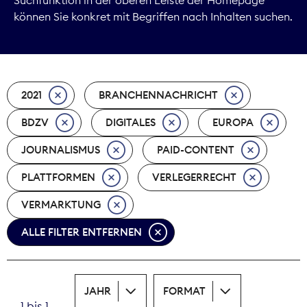
können Sie konkret mit Begriffen nach Inhalten suchen.
Marktdaten
Medienpolitik
2021
BRANCHENNACHRICHT
Nachhaltigkeit
BDZV
DIGITALES
EUROPA
Nachwuchs
JOURNALISMUS
PAID-CONTENT
Nova Award
PLATTFORMEN
VERLEGERRECHT
Pressefreiheit
VERMARKTUNG
ALLE FILTER ENTFERNEN
Print
Recht
JAHR
FORMAT
Tarifpolitik
1 bis 1