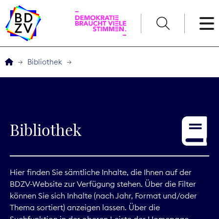
English
Bibliothek
Der BDZV
Veranstaltungen
Bibliothek
Service
THEMEN
Hier finden Sie sämtliche Inhalte, die Ihnen auf der
BDZV-Website zur Verfügung stehen. Über die Filter
Digitales
können Sie sich Inhalte (nach Jahr, Format und/oder
Thema sortiert) anzeigen lassen. Über die
Kommunikation
Suchfunktion in der oberen Leiste der Homepage