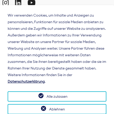
Wir verwenden Cookies, um Inhalte und Anzeigen zu
personalisieren, Funktionen für soziale Medien anbieten zu
können und die Zugriffe auf unserer Website zu analysieren.
Außerdem geben wir Informationen zu Ihrer Verwendung
unserer Website an unsere Partner für soziale Medien,
Werbung und Analysen weiter. Unsere Partner führen diese
Informationen möglicherweise mit weiteren Daten
ÜBER UNS
zusammen, die Sie ihnen bereitgestellt haben oder die sie im
Der Bundesverband Digitalpublisher und
Rahmen Ihrer Nutzung der Dienste gesammelt haben.
Zeitungsverleger (BDZV) vertritt als
Weitere Informationen finden Sie in der
Spitzenorganisation die Interessen der
Datenschutzerklärung
.
Zeitungsverlage und digitalen Publisher in
Deutschland und auf EU-Ebene.
Alle zulassen
Ablehnen