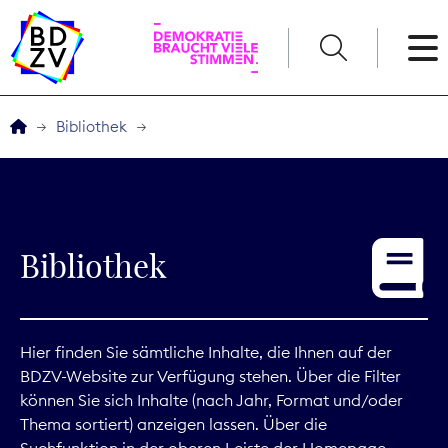
English
Bibliothek
Der BDZV
Veranstaltungen
Bibliothek
Service
THEMEN
Hier finden Sie sämtliche Inhalte, die Ihnen auf der
BDZV-Website zur Verfügung stehen. Über die Filter
Digitales
können Sie sich Inhalte (nach Jahr, Format und/oder
Thema sortiert) anzeigen lassen. Über die
Kommunikation
Suchfunktion in der oberen Leiste der Homepage