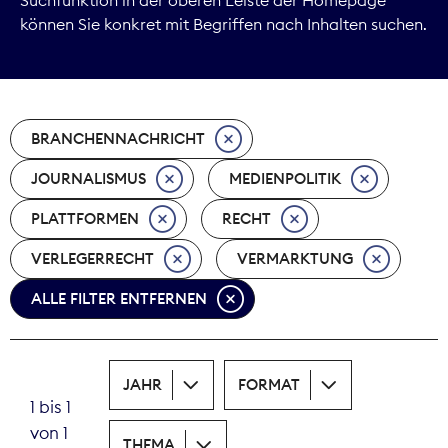
können Sie konkret mit Begriffen nach Inhalten suchen.
Marktdaten
Medienpolitik
BRANCHENNACHRICHT
Nachhaltigkeit
JOURNALISMUS
MEDIENPOLITIK
Nachwuchs
PLATTFORMEN
RECHT
Nova Award
VERLEGERRECHT
VERMARKTUNG
Pressefreiheit
ALLE FILTER ENTFERNEN
Print
JAHR
FORMAT
Recht
1 bis 1
von 1
Tarifpolitik
THEMA