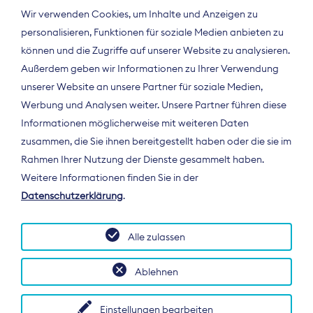
Wir verwenden Cookies, um Inhalte und Anzeigen zu
personalisieren, Funktionen für soziale Medien anbieten zu
können und die Zugriffe auf unserer Website zu analysieren.
Außerdem geben wir Informationen zu Ihrer Verwendung
unserer Website an unsere Partner für soziale Medien,
Werbung und Analysen weiter. Unsere Partner führen diese
Informationen möglicherweise mit weiteren Daten
ÜBER UNS
zusammen, die Sie ihnen bereitgestellt haben oder die sie im
Der Bundesverband Digitalpublisher und
Rahmen Ihrer Nutzung der Dienste gesammelt haben.
Zeitungsverleger (BDZV) vertritt als
Weitere Informationen finden Sie in der
Spitzenorganisation die Interessen der
Datenschutzerklärung
.
Zeitungsverlage und digitalen Publisher in
Deutschland und auf EU-Ebene.
Alle zulassen
Ablehnen
Einstellungen bearbeiten