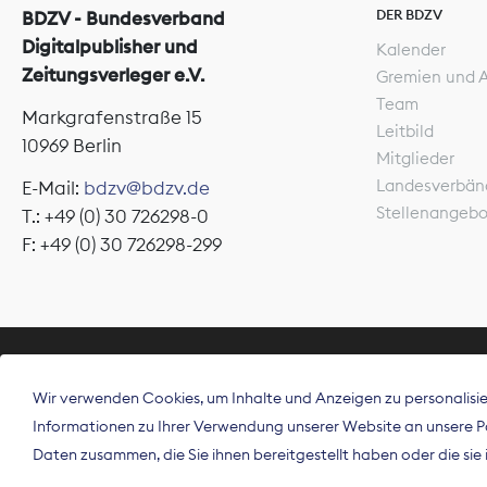
DER BDZV
BDZV - Bundesverband
Digitalpublisher und
Kalender
Zeitungsverleger e.V.
Gremien und 
Team
Markgrafenstraße 15
Leitbild
10969 Berlin
Mitglieder
Landesverbän
E-Mail:
bdzv@bdzv.de
Stellenangeb
T.: +49 (0) 30 726298-0
F: +49 (0) 30 726298-299
ÜBER UNS
Wir verwenden Cookies, um Inhalte und Anzeigen zu personalisier
Der Bundesve
Informationen zu Ihrer Verwendung unserer Website an unsere Par
Spitzenorgan
Daten zusammen, die Sie ihnen bereitgestellt haben oder die si
Deutschland