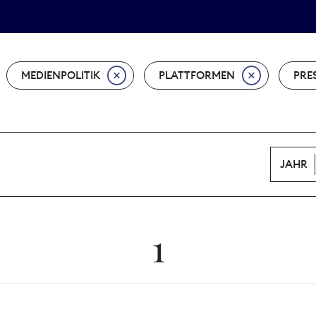
Tarifpolitik
Wächterpreis
MEDIENPOLITIK
PLATTFORMEN
PRE
JAHR
1