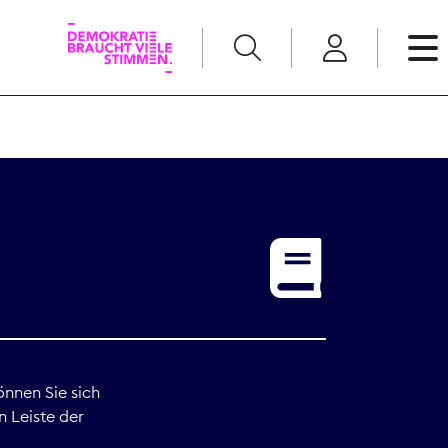
English
Kommunikation
Medienpolitik
t
Nachwuchs
Pressefreiheit
önnen Sie sich
n Leiste der
Recht