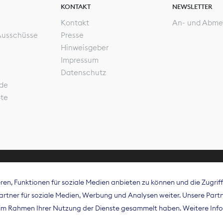
KONTAKT
NEWSLETTER
Kontakt
An- und Abme
Ausschüsse
Presse
Hinweisgeber
Impressum
Datenschutz
de
ote
en, Funktionen für soziale Medien anbieten zu können und die Zugri
rband Digitalpublisher und Zeitungsverleger (BDZV) vert
tner für soziale Medien, Werbung und Analysen weiter. Unsere Partne
isation die Interessen der Zeitungsverlage und digitalen
e im Rahmen Ihrer Nutzung der Dienste gesammelt haben. Weitere Info
 und auf EU-Ebene.