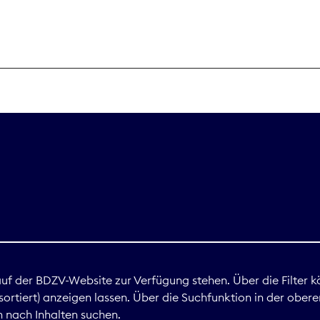
THEMEN
Digitales
Marktdaten
Nachhaltigkei
Nova Award
land
 auf der BDZV-Website zur Verfügung stehen. Über die Filter k
ortiert) anzeigen lassen. Über die Suchfunktion in der obere
Print
 nach Inhalten suchen.