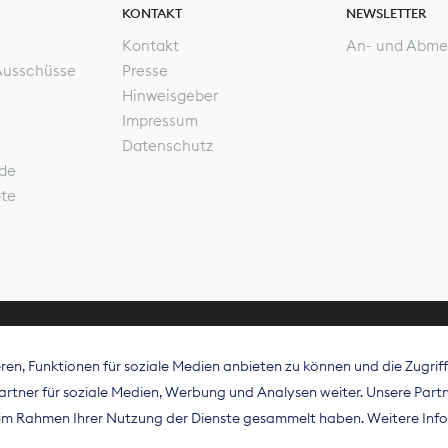
KONTAKT
NEWSLETTER
Kontakt
An- und Abme
Ausschüsse
Presse
Hinweisgeber
Impressum
Datenschutz
de
ote
en, Funktionen für soziale Medien anbieten zu können und die Zugri
rband Digitalpublisher und Zeitungsverleger (BDZV) vert
tner für soziale Medien, Werbung und Analysen weiter. Unsere Partne
isation die Interessen der Zeitungsverlage und digitalen
e im Rahmen Ihrer Nutzung der Dienste gesammelt haben. Weitere Info
 und auf EU-Ebene.