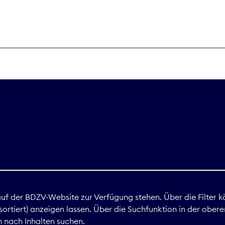
THEMEN
Digitales
Marktdaten
Nachhaltigkei
Nova Award
land
 auf der BDZV-Website zur Verfügung stehen. Über die Filter k
ortiert) anzeigen lassen. Über die Suchfunktion in der obere
Print
 nach Inhalten suchen.