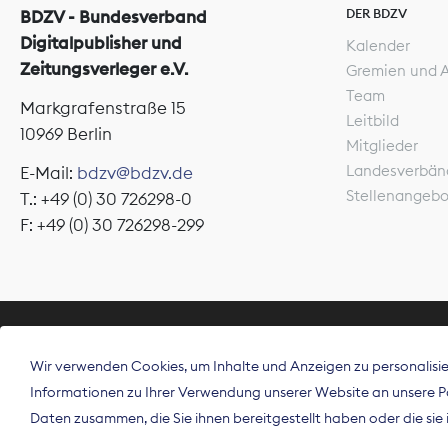
DER BDZV
BDZV - Bundesverband
Digitalpublisher und
Kalender
Zeitungsverleger e.V.
Gremien und 
Team
Markgrafenstraße 15
Leitbild
10969 Berlin
Mitglieder
Landesverbän
E-Mail:
bdzv@bdzv.de
Stellenangeb
T.: +49 (0) 30 726298-0
F: +49 (0) 30 726298-299
ÜBER UNS
Wir verwenden Cookies, um Inhalte und Anzeigen zu personalisier
Der Bundesve
Informationen zu Ihrer Verwendung unserer Website an unsere Par
Spitzenorgan
Daten zusammen, die Sie ihnen bereitgestellt haben oder die si
Deutschland