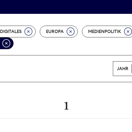
Tarifpolitik
Wächterpreis
DIGITALES
EUROPA
MEDIENPOLITIK
JAHR
1