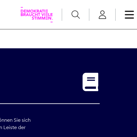
English
Kommunikation
Medienpolitik
t
Nachwuchs
Pressefreiheit
önnen Sie sich
n Leiste der
Recht