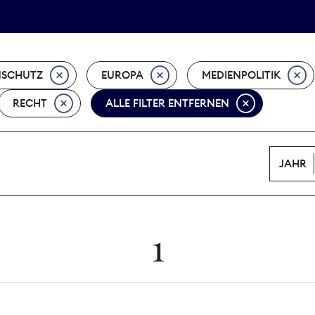
Tarifpolitik
Wächterpreis
NSCHUTZ
EUROPA
MEDIENPOLITIK
RECHT
ALLE FILTER ENTFERNEN
JAHR
1