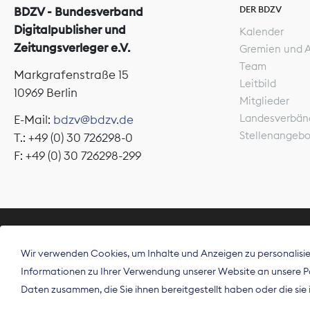
DER BDZV
BDZV - Bundesverband
Digitalpublisher und
Kalender
Zeitungsverleger e.V.
Gremien und 
Team
Markgrafenstraße 15
Leitbild
10969 Berlin
Mitglieder
Landesverbän
E-Mail:
bdzv@bdzv.de
Stellenangeb
T.: +49 (0) 30 726298-0
F: +49 (0) 30 726298-299
ÜBER UNS
Wir verwenden Cookies, um Inhalte und Anzeigen zu personalisier
Der Bundesve
Informationen zu Ihrer Verwendung unserer Website an unsere Par
Spitzenorgan
Daten zusammen, die Sie ihnen bereitgestellt haben oder die si
Deutschland