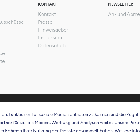
KONTAKT
NEWSLETTER
Kontakt
An- und Abme
Ausschüsse
Presse
Hinweisgeber
Impressum
Datenschutz
de
ote
en, Funktionen für soziale Medien anbieten zu können und die Zugri
rband Digitalpublisher und Zeitungsverleger (BDZV) vert
tner für soziale Medien, Werbung und Analysen weiter. Unsere Partne
isation die Interessen der Zeitungsverlage und digitalen
e im Rahmen Ihrer Nutzung der Dienste gesammelt haben. Weitere Info
 und auf EU-Ebene.