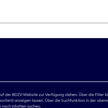
THEMEN
Digitales
Marktdaten
Nachhaltigkei
Nova Award
land
 auf der BDZV-Website zur Verfügung stehen. Über die Filter k
ortiert) anzeigen lassen. Über die Suchfunktion in der obere
Print
 nach Inhalten suchen.