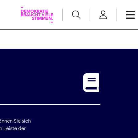
English
Kommunikation
Medienpolitik
t
Nachwuchs
Pressefreiheit
önnen Sie sich
n Leiste der
Recht