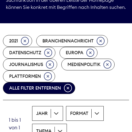
können Sie konkret mit Begriffen nach Inhalten suchen.
Marktdaten
Medienpolitik
2021
BRANCHENNACHRICHT
Nachhaltigkeit
DATENSCHUTZ
EUROPA
Nachwuchs
JOURNALISMUS
MEDIENPOLITIK
Nova Award
PLATTFORMEN
Pressefreiheit
ALLE FILTER ENTFERNEN
Print
JAHR
FORMAT
Recht
1 bis 1
von 1
Tarifpolitik
THEMA