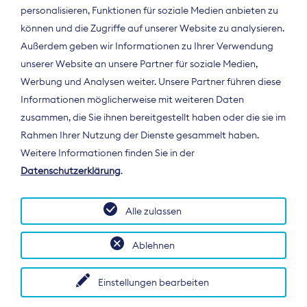
personalisieren, Funktionen für soziale Medien anbieten zu
können und die Zugriffe auf unserer Website zu analysieren.
Außerdem geben wir Informationen zu Ihrer Verwendung
unserer Website an unsere Partner für soziale Medien,
Werbung und Analysen weiter. Unsere Partner führen diese
Informationen möglicherweise mit weiteren Daten
ÜBER UNS
zusammen, die Sie ihnen bereitgestellt haben oder die sie im
Der Bundesverband Digitalpublisher und
Rahmen Ihrer Nutzung der Dienste gesammelt haben.
Zeitungsverleger (BDZV) vertritt als
Weitere Informationen finden Sie in der
Spitzenorganisation die Interessen der
Datenschutzerklärung
.
Zeitungsverlage und digitalen Publisher in
Deutschland und auf EU-Ebene.
Alle zulassen
Ablehnen
Einstellungen bearbeiten
© 2026 BDZV. All rights reserved.