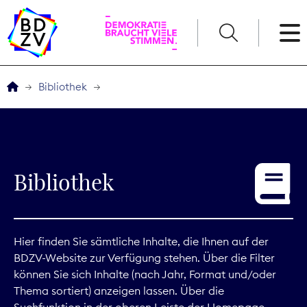
English
Bibliothek
Der BDZV
Veranstaltungen
Bibliothek
Service
THEMEN
Hier finden Sie sämtliche Inhalte, die Ihnen auf der
BDZV-Website zur Verfügung stehen. Über die Filter
Digitales
können Sie sich Inhalte (nach Jahr, Format und/oder
Thema sortiert) anzeigen lassen. Über die
Kommunikation
Suchfunktion in der oberen Leiste der Homepage