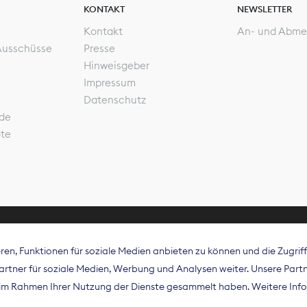
KONTAKT
NEWSLETTER
Kontakt
An- und Abme
Ausschüsse
Presse
Hinweisgeber
Impressum
Datenschutz
de
ote
en, Funktionen für soziale Medien anbieten zu können und die Zugri
rband Digitalpublisher und Zeitungsverleger (BDZV) vert
tner für soziale Medien, Werbung und Analysen weiter. Unsere Partne
isation die Interessen der Zeitungsverlage und digitalen
e im Rahmen Ihrer Nutzung der Dienste gesammelt haben. Weitere Info
 und auf EU-Ebene.