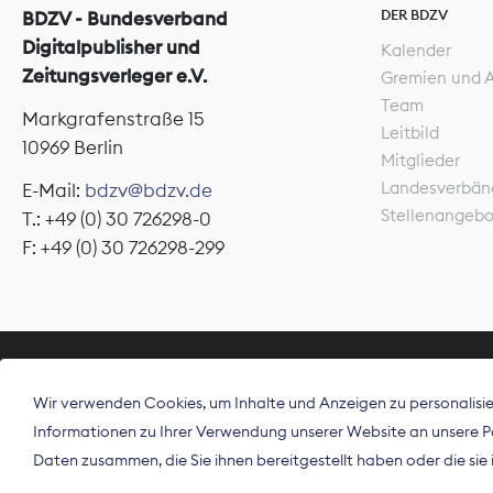
DER BDZV
BDZV - Bundesverband
Digitalpublisher und
Kalender
Zeitungsverleger e.V.
Gremien und 
Team
Markgrafenstraße 15
Leitbild
10969 Berlin
Mitglieder
Landesverbän
E-Mail:
bdzv@bdzv.de
Stellenangeb
T.: +49 (0) 30 726298-0
F: +49 (0) 30 726298-299
ÜBER UNS
Wir verwenden Cookies, um Inhalte und Anzeigen zu personalisier
Der Bundesve
Informationen zu Ihrer Verwendung unserer Website an unsere Par
Spitzenorgan
Daten zusammen, die Sie ihnen bereitgestellt haben oder die si
Deutschland