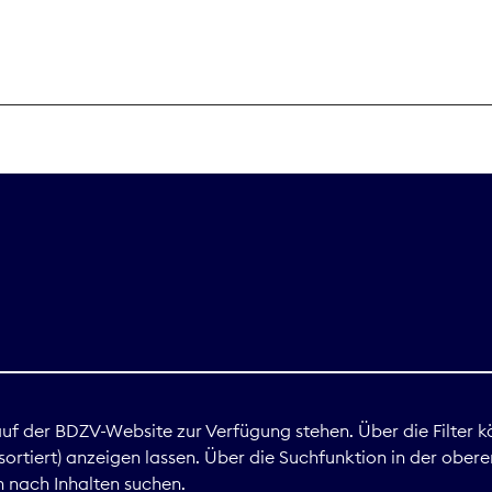
THEMEN
Digitales
Marktdaten
Nachhaltigkei
Nova Award
land
 auf der BDZV-Website zur Verfügung stehen. Über die Filter k
ortiert) anzeigen lassen. Über die Suchfunktion in der obere
Print
 nach Inhalten suchen.