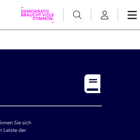
English
Kommunikation
Medienpolitik
t
Nachwuchs
Pressefreiheit
önnen Sie sich
n Leiste der
Recht