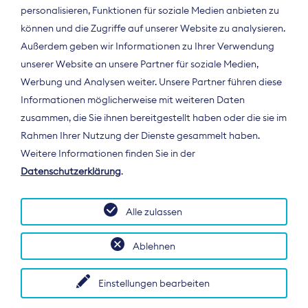
personalisieren, Funktionen für soziale Medien anbieten zu
können und die Zugriffe auf unserer Website zu analysieren.
Außerdem geben wir Informationen zu Ihrer Verwendung
unserer Website an unsere Partner für soziale Medien,
Werbung und Analysen weiter. Unsere Partner führen diese
Informationen möglicherweise mit weiteren Daten
ÜBER UNS
zusammen, die Sie ihnen bereitgestellt haben oder die sie im
Der Bundesverband Digitalpublisher und
Rahmen Ihrer Nutzung der Dienste gesammelt haben.
Zeitungsverleger (BDZV) vertritt als
Weitere Informationen finden Sie in der
Spitzenorganisation die Interessen der
Datenschutzerklärung
.
Zeitungsverlage und digitalen Publisher in
Deutschland und auf EU-Ebene.
Alle zulassen
Ablehnen
Einstellungen bearbeiten
© 2026 BDZV. All rights reserved.