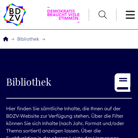
English
Bibliothek
Der BDZV
Veranstaltungen
Bibliothek
Service
THEMEN
Hier finden Sie sämtliche Inhalte, die Ihnen auf der
BDZV-Website zur Verfügung stehen. Über die Filter
Digitales
können Sie sich Inhalte (nach Jahr, Format und/oder
Thema sortiert) anzeigen lassen. Über die
Kommunikation
Suchfunktion in der oberen Leiste der Homepage