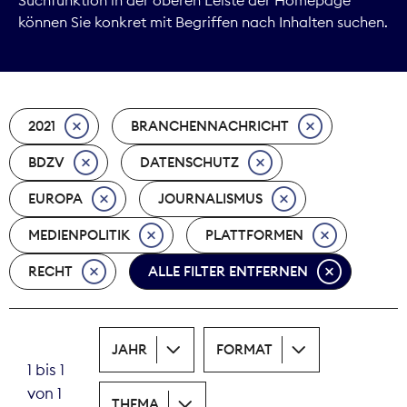
können Sie konkret mit Begriffen nach Inhalten suchen.
Marktdaten
Medienpolitik
2021
BRANCHENNACHRICHT
Nachhaltigkeit
BDZV
DATENSCHUTZ
Nachwuchs
EUROPA
JOURNALISMUS
Nova Award
MEDIENPOLITIK
PLATTFORMEN
Pressefreiheit
RECHT
ALLE FILTER ENTFERNEN
Print
JAHR
FORMAT
Recht
1 bis 1
von 1
Tarifpolitik
THEMA