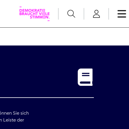
English
Kommunikation
Medienpolitik
t
Nachwuchs
Pressefreiheit
önnen Sie sich
n Leiste der
Recht