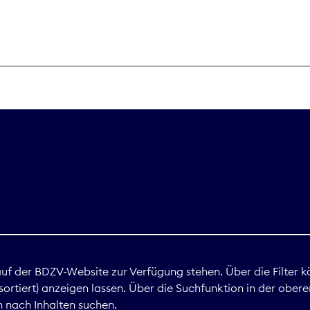
THEMEN
Digitales
Marktdaten
Nachhaltigkei
Nova Award
land
 auf der BDZV-Website zur Verfügung stehen. Über die Filter k
ortiert) anzeigen lassen. Über die Suchfunktion in der obere
Print
 nach Inhalten suchen.