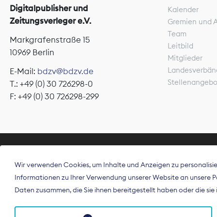
Digitalpublisher und
Kalender
Zeitungsverleger e.V.
Gremien und 
Team
Markgrafenstraße 15
Leitbild
10969 Berlin
Mitglieder
Landesverbän
E-Mail:
bdzv@bdzv.de
Stellenangeb
T.: +49 (0) 30 726298-0
F: +49 (0) 30 726298-299
ÜBER UNS
Wir verwenden Cookies, um Inhalte und Anzeigen zu personalisier
Der Bundesve
Informationen zu Ihrer Verwendung unserer Website an unsere Par
Spitzenorgan
Daten zusammen, die Sie ihnen bereitgestellt haben oder die si
Deutschland