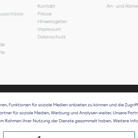
Kontakt
An- und Abme
Ausschüsse
Presse
Hinweisgeber
Impressum
Datenschutz
de
ote
en, Funktionen für soziale Medien anbieten zu können und die Zugri
rband Digitalpublisher und Zeitungsverleger (BDZV) vert
tner für soziale Medien, Werbung und Analysen weiter. Unsere Partne
isation die Interessen der Zeitungsverlage und digitalen
e im Rahmen Ihrer Nutzung der Dienste gesammelt haben. Weitere Info
 und auf EU-Ebene.