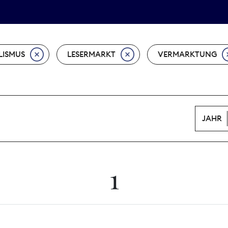
Tarifpolitik
Wächterpreis
LISMUS
LESERMARKT
VERMARKTUNG
JAHR
1