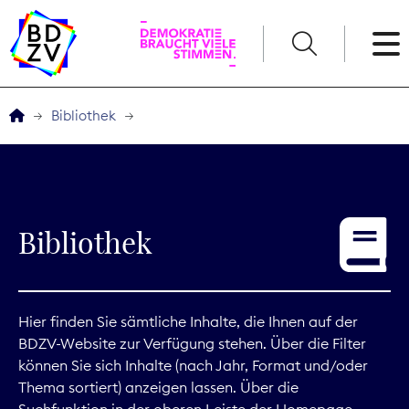
English
Bibliothek
Der BDZV
Veranstaltungen
Bibliothek
Service
THEMEN
Hier finden Sie sämtliche Inhalte, die Ihnen auf der
BDZV-Website zur Verfügung stehen. Über die Filter
Digitales
können Sie sich Inhalte (nach Jahr, Format und/oder
Thema sortiert) anzeigen lassen. Über die
Kommunikation
Suchfunktion in der oberen Leiste der Homepage