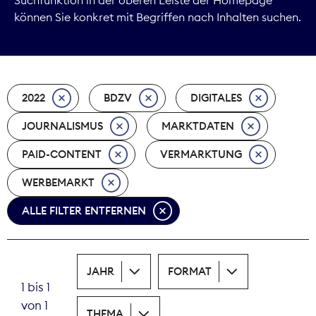
können Sie konkret mit Begriffen nach Inhalten suchen.
Marktdaten
Medienpolitik
2022
BDZV
DIGITALES
Nachhaltigkeit
JOURNALISMUS
MARKTDATEN
Nachwuchs
PAID-CONTENT
VERMARKTUNG
Nova Award
WERBEMARKT
Pressefreiheit
ALLE FILTER ENTFERNEN
Print
JAHR
FORMAT
Recht
1 bis 1
von 1
Tarifpolitik
THEMA