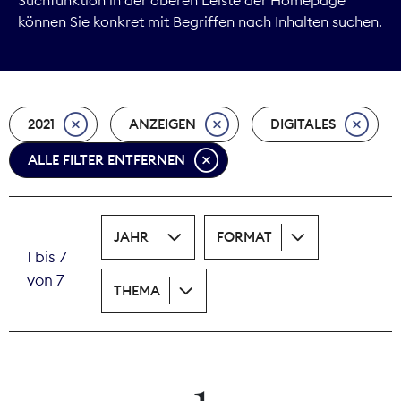
können Sie konkret mit Begriffen nach Inhalten suchen.
Marktdaten
Medienpolitik
2021
ANZEIGEN
DIGITALES
Nachhaltigkeit
ALLE FILTER ENTFERNEN
Nachwuchs
Nova Award
JAHR
FORMAT
1 bis 7
Pressefreiheit
von 7
THEMA
Print
Recht
1
Tarifpolitik