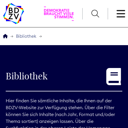
English
Bibliothek
Der BDZV
Veranstaltungen
Bibliothek
Service
THEMEN
Hier finden Sie sämtliche Inhalte, die Ihnen auf der
BDZV-Website zur Verfügung stehen. Über die Filter
Digitales
können Sie sich Inhalte (nach Jahr, Format und/oder
Thema sortiert) anzeigen lassen. Über die
Kommunikation
Suchfunktion in der oberen Leiste der Homepage