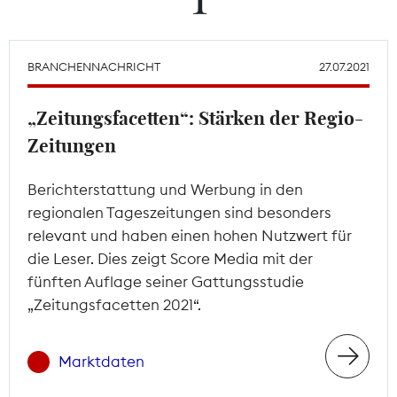
Theodor-Wolff-Preis
BRANCHENNACHRICHT
27.07.2021
Wächterpreis
„Zeitungsfacetten“: Stärken der Regio-
ALLE THEMEN
Zeitungen
Berichterstattung und Werbung in den
Mitgliederbereich
regionalen Tageszeitungen sind besonders
relevant und haben einen hohen Nutzwert für
die Leser. Dies zeigt Score Media mit der
fünften Auflage seiner Gattungsstudie
„Zeitungsfacetten 2021“.
Marktdaten