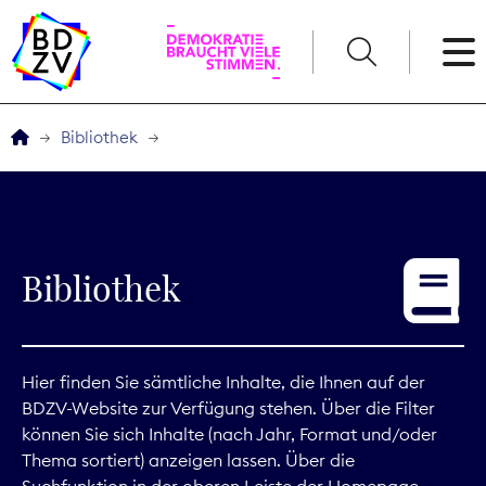
English
Bibliothek
Der BDZV
Veranstaltungen
Bibliothek
Service
THEMEN
Hier finden Sie sämtliche Inhalte, die Ihnen auf der
BDZV-Website zur Verfügung stehen. Über die Filter
Digitales
können Sie sich Inhalte (nach Jahr, Format und/oder
Thema sortiert) anzeigen lassen. Über die
Kommunikation
Suchfunktion in der oberen Leiste der Homepage