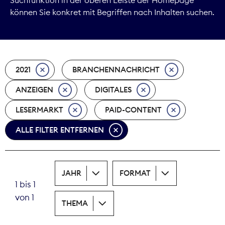
können Sie konkret mit Begriffen nach Inhalten suchen.
Marktdaten
Medienpolitik
2021
BRANCHENNACHRICHT
Nachhaltigkeit
ANZEIGEN
DIGITALES
Nachwuchs
LESERMARKT
PAID-CONTENT
Nova Award
ALLE FILTER ENTFERNEN
Pressefreiheit
Print
JAHR
FORMAT
1 bis 1
Recht
von 1
THEMA
Tarifpolitik