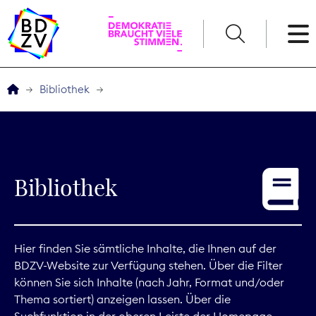
English
Bibliothek
Der BDZV
Veranstaltungen
Bibliothek
Service
THEMEN
Hier finden Sie sämtliche Inhalte, die Ihnen auf der
BDZV-Website zur Verfügung stehen. Über die Filter
Digitales
können Sie sich Inhalte (nach Jahr, Format und/oder
Thema sortiert) anzeigen lassen. Über die
Kommunikation
Suchfunktion in der oberen Leiste der Homepage