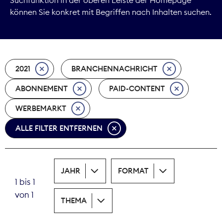
können Sie konkret mit Begriffen nach Inhalten suchen.
Marktdaten
Medienpolitik
2021
BRANCHENNACHRICHT
Nachhaltigkeit
ABONNEMENT
PAID-CONTENT
Nachwuchs
WERBEMARKT
Nova Award
ALLE FILTER ENTFERNEN
Pressefreiheit
Print
JAHR
FORMAT
1 bis 1
Recht
von 1
THEMA
Tarifpolitik