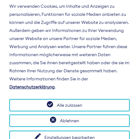
Wir verwenden Cookies, um Inhalte und Anzeigen zu
personalisieren, Funktionen für soziale Medien anbieten zu
können und die Zugriffe auf unserer Website zu analysieren.
Außerdem geben wir Informationen zu Ihrer Verwendung
unserer Website an unsere Partner für soziale Medien,
Werbung und Analysen weiter. Unsere Partner führen diese
Informationen möglicherweise mit weiteren Daten
ÜBER UNS
zusammen, die Sie ihnen bereitgestellt haben oder die sie im
Der Bundesverband Digitalpublisher und
Rahmen Ihrer Nutzung der Dienste gesammelt haben.
Zeitungsverleger (BDZV) vertritt als
Weitere Informationen finden Sie in der
Spitzenorganisation die Interessen der
Datenschutzerklärung
.
Zeitungsverlage und digitalen Publisher in
Deutschland und auf EU-Ebene.
Alle zulassen
Ablehnen
Einstellungen bearbeiten