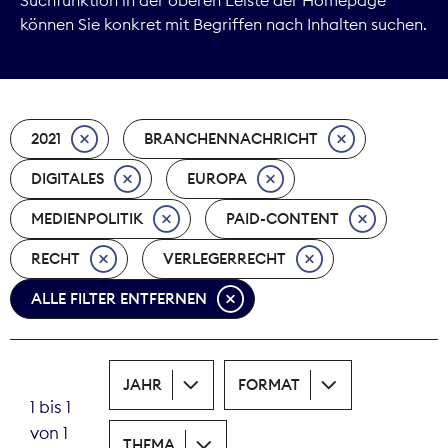
können Sie konkret mit Begriffen nach Inhalten suchen.
Marktdaten
Medienpolitik
2021
BRANCHENNACHRICHT
Nachhaltigkeit
DIGITALES
EUROPA
Nachwuchs
MEDIENPOLITIK
PAID-CONTENT
Nova Award
RECHT
VERLEGERRECHT
Pressefreiheit
ALLE FILTER ENTFERNEN
Print
JAHR
FORMAT
Recht
1 bis 1
von 1
Tarifpolitik
THEMA