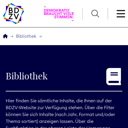
English
Bibliothek
Der BDZV
Veranstaltungen
Bibliothek
Service
THEMEN
Hier finden Sie sämtliche Inhalte, die Ihnen auf der
BDZV-Website zur Verfügung stehen. Über die Filter
Digitales
können Sie sich Inhalte (nach Jahr, Format und/oder
Thema sortiert) anzeigen lassen. Über die
Kommunikation
Suchfunktion in der oberen Leiste der Homepage