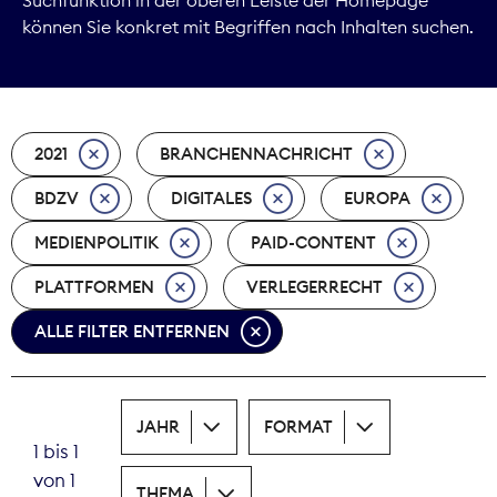
können Sie konkret mit Begriffen nach Inhalten suchen.
Marktdaten
Medienpolitik
2021
BRANCHENNACHRICHT
Nachhaltigkeit
BDZV
DIGITALES
EUROPA
Nachwuchs
MEDIENPOLITIK
PAID-CONTENT
Nova Award
PLATTFORMEN
VERLEGERRECHT
Pressefreiheit
ALLE FILTER ENTFERNEN
Print
JAHR
FORMAT
Recht
1 bis 1
von 1
Tarifpolitik
THEMA