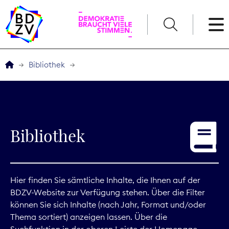
English
Bibliothek
Der BDZV
Veranstaltungen
Bibliothek
Service
THEMEN
Hier finden Sie sämtliche Inhalte, die Ihnen auf der
BDZV-Website zur Verfügung stehen. Über die Filter
Digitales
können Sie sich Inhalte (nach Jahr, Format und/oder
Thema sortiert) anzeigen lassen. Über die
Kommunikation
Suchfunktion in der oberen Leiste der Homepage