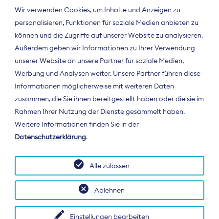
Wir verwenden Cookies, um Inhalte und Anzeigen zu
personalisieren, Funktionen für soziale Medien anbieten zu
können und die Zugriffe auf unserer Website zu analysieren.
Außerdem geben wir Informationen zu Ihrer Verwendung
unserer Website an unsere Partner für soziale Medien,
Werbung und Analysen weiter. Unsere Partner führen diese
Informationen möglicherweise mit weiteren Daten
ÜBER UNS
zusammen, die Sie ihnen bereitgestellt haben oder die sie im
Der Bundesverband Digitalpublisher und
Rahmen Ihrer Nutzung der Dienste gesammelt haben.
Zeitungsverleger (BDZV) vertritt als
Weitere Informationen finden Sie in der
Spitzenorganisation die Interessen der
Datenschutzerklärung
.
Zeitungsverlage und digitalen Publisher in
Deutschland und auf EU-Ebene.
Alle zulassen
Ablehnen
Einstellungen bearbeiten