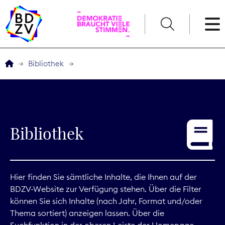
English
Bibliothek
Der BDZV
Veranstaltungen
Bibliothek
Service
THEMEN
Hier finden Sie sämtliche Inhalte, die Ihnen auf der
BDZV-Website zur Verfügung stehen. Über die Filter
Digitales
können Sie sich Inhalte (nach Jahr, Format und/oder
Thema sortiert) anzeigen lassen. Über die
Kommunikation
Suchfunktion in der oberen Leiste der Homepage