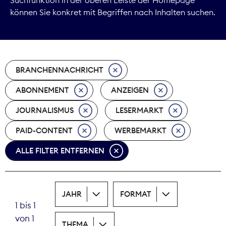
können Sie konkret mit Begriffen nach Inhalten suchen.
Marktdaten
Medienpolitik
BRANCHENNACHRICHT
Nachhaltigkeit
ABONNEMENT
ANZEIGEN
Nachwuchs
JOURNALISMUS
LESERMARKT
Nova Award
PAID-CONTENT
WERBEMARKT
Pressefreiheit
ALLE FILTER ENTFERNEN
Print
JAHR
FORMAT
Recht
1 bis 1
von 1
Tarifpolitik
THEMA